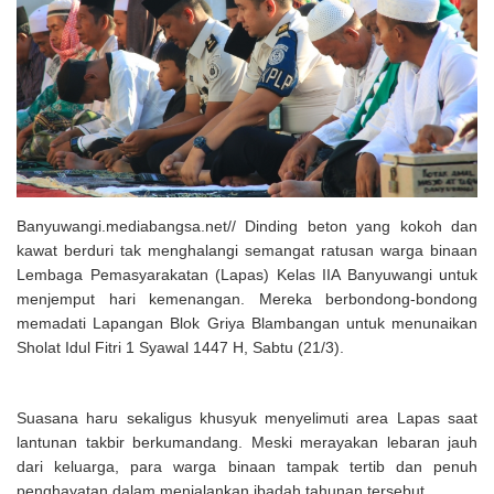
Solusi Tingkatkan Keaktifan Peserta JKN, Banyuwangi Jadi Lokasi
Uji Coba Program NADI JKN
Banyuwangi.mediabangsa.net// Dinding beton yang kokoh dan
kawat berduri tak menghalangi semangat ratusan warga binaan
Lembaga Pemasyarakatan (Lapas) Kelas IIA Banyuwangi untuk
menjemput hari kemenangan. Mereka berbondong-bondong
memadati Lapangan Blok Griya Blambangan untuk menunaikan
Sholat Idul Fitri 1 Syawal 1447 H, Sabtu (21/3).
Suasana haru sekaligus khusyuk menyelimuti area Lapas saat
lantunan takbir berkumandang. Meski merayakan lebaran jauh
dari keluarga, para warga binaan tampak tertib dan penuh
penghayatan dalam menjalankan ibadah tahunan tersebut.