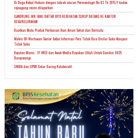
Di Duga Kebal Hukum dengan tabrak aturan Permendagri No 83 Th 2015 !! kades
rejoagung resmi dilaporkan
GANDRUNG JKN. MAU DAFTAR BPJS KESEHATAN CUKUP DATANG KE KANTOR
DESA/KELURAHAN
Kuatkan Mutu Produk Perikanan Ikan Aman Sehat dan Bermutu
Makin SH Wartawan Senior Sebut Informasi Pers Tidak Bisa Dinilai Suka Ataupun
Tidak Suka
Kejutan Manis...!!! IWOI dan Awak Media Rayakan Ultah Untuk Dandim 0825
Banyuwangi
UNIBA dan UPMI Gelar Daring Kolaboratif