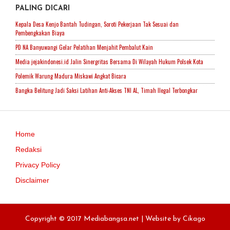
PALING DICARI
Kepala Desa Kenjo Bantah Tudingan, Soroti Pekerjaan Tak Sesuai dan
Pembengkakan Biaya
PD NA Banyuwangi Gelar Pelatihan Menjahit Pembalut Kain
Media jejakindonesi.id Jalin Sinergritas Bersama Di Wilayah Hukum Polsek Kota
Polemik Warung Madura Miskawi Angkat Bicara
Bangka Belitung Jadi Saksi Latihan Anti-Akses TNI AL, Timah Ilegal Terbongkar
Home
Redaksi
Privacy Policy
Disclaimer
Copyright © 2017 Mediabangsa.net | Website by
Cikago