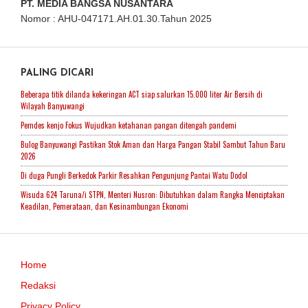
PT. MEDIA BANGSA NUSANTARA
Nomor : AHU-047171.AH.01.30.Tahun 2025
PALING DICARI
Beberapa titik dilanda kekeringan ACT siap salurkan 15.000 liter Air Bersih di
Wilayah Banyuwangi
Pemdes kenjo Fokus Wujudkan ketahanan pangan ditengah pandemi
Bulog Banyuwangi Pastikan Stok Aman dan Harga Pangan Stabil Sambut Tahun Baru
2026
Di duga Pungli Berkedok Parkir Resahkan Pengunjung Pantai Watu Dodol
Wisuda 624 Taruna/i STPN, Menteri Nusron: Dibutuhkan dalam Rangka Menciptakan
Keadilan, Pemerataan, dan Kesinambungan Ekonomi
Home
Redaksi
Privacy Policy