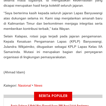
selama masa tugasnya. Ia mengatakan keberhasilan yang
dicapai merupakan hasil kerja kolektif seluruh jajaran.
“Saya berterima kasih kepada seluruh jajaran Lapas Banyuwangi
atas dukungan selama ini. Kami siap menjalankan amanah baru
di Kalimantan Timur dan berkomitmen menjaga integritas serta
memberikan kontribusi terbaik,” kata Wayan.
Selain Kalapas, rotasi juga terjadi pada jajaran pengamanan.
Kepala Kesatuan Pengamanan Lapas (KPLP) Banyuwangi,
Julandra Wikjatmiko, ditugaskan sebagai KPLP Lapas Kelas IIA
Samarinda. Mutasi ini merupakan bagian dari penyegaran
organisasi di lingkungan pemasyarakatan.
(Ahmad Idam)
Kategori:
Nasional
News
BERITA POPULER
Banjir Orderan !! Mobil Mini (Diecast) Karya SMK Nurul Falah Bondowoso