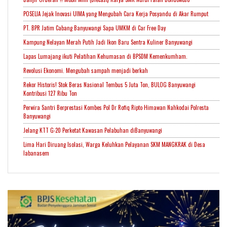
POSELIA Jejak Inovasi UIMA yang Mengubah Cara Kerja Posyandu di Akar Rumput
PT. BPR Jatim Cabang Banyuwangi Sapa UMKM di Car Free Day
Kampung Nelayan Merah Putih Jadi Ikon Baru Sentra Kuliner Banyuwangi
Lapas Lumajang ikuti Pelatihan Kehumasan di BPSDM Kemenkumham.
Revolusi Ekonomi. Mengubah sampah menjadi berkah
Rekor Historis! Stok Beras Nasional Tembus 5 Juta Ton, BULOG Banyuwangi
Kontribusi 127 Ribu Ton
Perwira Santri Berprestasi Kombes Pol Dr Rofiq Ripto Himawan Nahkodai Polresta
Banyuwangi
Jelang KTT G-20 Perketat Kawasan Pelabuhan diBanyuwangi
Lima Hari Diruang Isolasi, Warga Keluhkan Pelayanan SKM MANGKRAK di Desa
labanasem