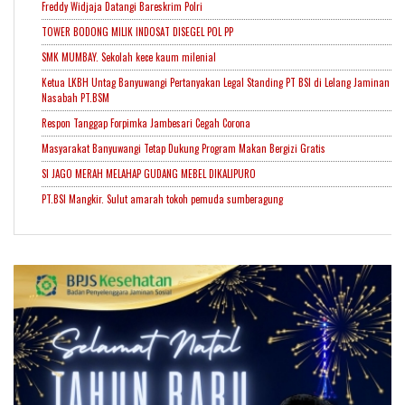
Freddy Widjaja Datangi Bareskrim Polri
TOWER BODONG MILIK INDOSAT DISEGEL POL PP
SMK MUMBAY. Sekolah kece kaum milenial
Ketua LKBH Untag Banyuwangi Pertanyakan Legal Standing PT BSI di Lelang Jaminan
Nasabah PT.BSM
Respon Tanggap Forpimka Jambesari Cegah Corona
Masyarakat Banyuwangi Tetap Dukung Program Makan Bergizi Gratis
SI JAGO MERAH MELAHAP GUDANG MEBEL DIKALIPURO
PT.BSI Mangkir. Sulut amarah tokoh pemuda sumberagung