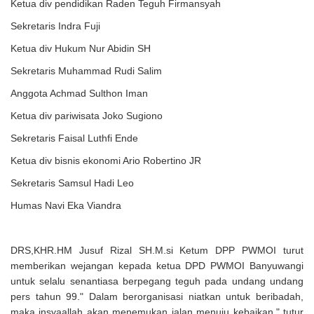
Ketua div pendidikan Raden Teguh Firmansyah
Sekretaris Indra Fuji
Ketua div Hukum Nur Abidin SH
Sekretaris Muhammad Rudi Salim
Anggota Achmad Sulthon Iman
Ketua div pariwisata Joko Sugiono
Sekretaris Faisal Luthfi Ende
Ketua div bisnis ekonomi Ario Robertino JR
Sekretaris Samsul Hadi Leo
Humas Navi Eka Viandra
DRS,KHR.HM Jusuf Rizal SH.M.si Ketum DPP PWMOI turut
memberikan wejangan kepada ketua DPD PWMOI Banyuwangi
untuk selalu senantiasa berpegang teguh pada undang undang
pers tahun 99." Dalam berorganisasi niatkan untuk beribadah,
maka insyaallah akan menemukan jalan menuju kebaikan," tutur