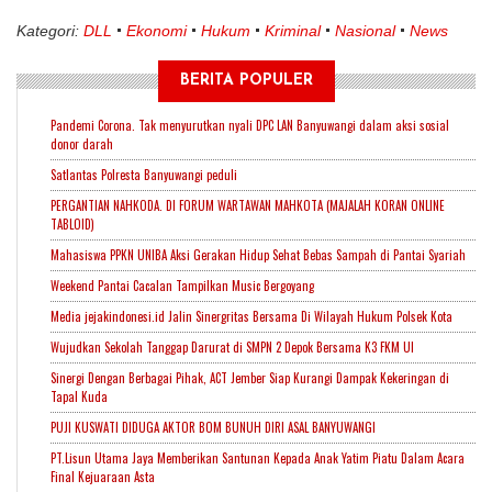
Kategori:
DLL
Ekonomi
Hukum
Kriminal
Nasional
News
BERITA POPULER
Pandemi Corona. Tak menyurutkan nyali DPC LAN Banyuwangi dalam aksi sosial
donor darah
Satlantas Polresta Banyuwangi peduli
PERGANTIAN NAHKODA. DI FORUM WARTAWAN MAHKOTA (MAJALAH KORAN ONLINE
TABLOID)
Mahasiswa PPKN UNIBA Aksi Gerakan Hidup Sehat Bebas Sampah di Pantai Syariah
Weekend Pantai Cacalan Tampilkan Music Bergoyang
Media jejakindonesi.id Jalin Sinergritas Bersama Di Wilayah Hukum Polsek Kota
Wujudkan Sekolah Tanggap Darurat di SMPN 2 Depok Bersama K3 FKM UI
Sinergi Dengan Berbagai Pihak, ACT Jember Siap Kurangi Dampak Kekeringan di
Tapal Kuda
PUJI KUSWATI DIDUGA AKTOR BOM BUNUH DIRI ASAL BANYUWANGI
PT.Lisun Utama Jaya Memberikan Santunan Kepada Anak Yatim Piatu Dalam Acara
Final Kejuaraan Asta