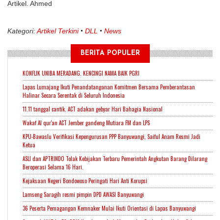
Artikel. Ahmed
Kategori:
Artikel Terkini
DLL
News
BERITA POPULER
KONFLIK UNIBA MERADANG. KENCINGI NAMA BAIK PGRI
Lapas Lumajang Ikuti Penandatanganan Komitmen Bersama Pemberantasan
Halinar Secara Serentak di Seluruh Indonesia
11.11 tanggal cantik. ACT adakan gebyar Hari Bahagia Nasional
Wakaf Al qur'an ACT Jember gandeng Mutiara FM dan LPS
KPU-Bawaslu Verifikasi Kepengurusan PPP Banyuwangi, Saiful Anam Resmi Jadi
Ketua
ASLI dan APTRINDO Tolak Kebijakan Terbaru Pemerintah Angkutan Barang Dilarang
Beroperasi Selama 16 Hari.
Kejaksaan Negeri Bondowoso Peringati Hari Anti Korupsi
Lamseng Saragih resmi pimpin DPD AWASI Banyuwangi
36 Peserta Pemagangan Kemnaker Mulai Ikuti Orientasi di Lapas Banyuwangi