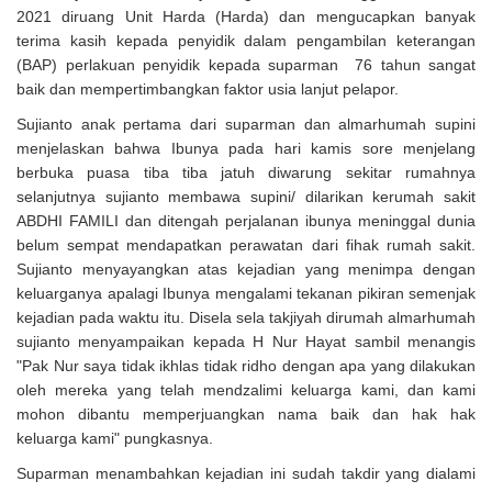
2021 diruang Unit Harda (Harda) dan mengucapkan banyak
terima kasih kepada penyidik dalam pengambilan keterangan
(BAP) perlakuan penyidik kepada suparman 76 tahun sangat
baik dan mempertimbangkan faktor usia lanjut pelapor.
Sujianto anak pertama dari suparman dan almarhumah supini
menjelaskan bahwa Ibunya pada hari kamis sore menjelang
berbuka puasa tiba tiba jatuh diwarung sekitar rumahnya
selanjutnya sujianto membawa supini/ dilarikan kerumah sakit
ABDHI FAMILI dan ditengah perjalanan ibunya meninggal dunia
belum sempat mendapatkan perawatan dari fihak rumah sakit.
Sujianto menyayangkan atas kejadian yang menimpa dengan
keluarganya apalagi Ibunya mengalami tekanan pikiran semenjak
kejadian pada waktu itu. Disela sela takjiyah dirumah almarhumah
sujianto menyampaikan kepada H Nur Hayat sambil menangis
"Pak Nur saya tidak ikhlas tidak ridho dengan apa yang dilakukan
oleh mereka yang telah mendzalimi keluarga kami, dan kami
mohon dibantu memperjuangkan nama baik dan hak hak
keluarga kami" pungkasnya.
Suparman menambahkan kejadian ini sudah takdir yang dialami