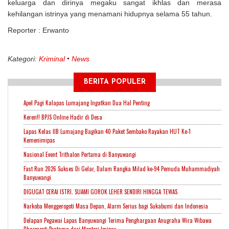
keluarga dan dirinya megaku sangat ikhlas dan merasa
kehilangan istrinya yang menamani hidupnya selama 55 tahun.
Reporter : Erwanto
Kategori:
Kriminal
News
BERITA POPULER
Apel Pagi Kalapas Lumajang Ingatkan Dua Hal Penting
Keren!! BPJS Online Hadir di Desa
Lapas Kelas IIB Lumajang Bagikan 40 Paket Sembako Rayakan HUT Ke-1
Kemenimipas
Nasional Event Trithalon Pertama di Banyuwangi
Fast Run 2026 Sukses Di Gelar, Dalam Rangka Milad ke-94 Pemuda Muhammadiyah
Banyuwangi
DIGUGAT CERAI ISTRI. SUAMI GOROK LEHER SENDIRI HINGGA TEWAS
Narkoba Menggerogoti Masa Depan, Alarm Serius bagi Sukabumi dan Indonesia
Delapan Pegawai Lapas Banyuwangi Terima Penghargaan Anugraha Wira Wibawa