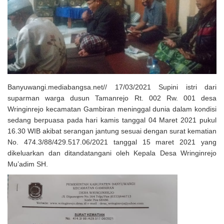
Solusi Tingkatkan Keaktifan Peserta JKN, Banyuwangi Jadi Lokasi
Uji Coba Program NADI JKN
Banyuwangi.mediabangsa.net// 17/03/2021 Supini istri dari
suparman warga dusun Tamanrejo Rt. 002 Rw. 001 desa
Wringinrejo kecamatan Gambiran meninggal dunia dalam kondisi
sedang berpuasa pada hari kamis tanggal 04 Maret 2021 pukul
16.30 WIB akibat serangan jantung sesuai dengan surat kematian
No. 474.3/88/429.517.06/2021 tanggal 15 maret 2021 yang
dikeluarkan dan ditandatangani oleh Kepala Desa Wringinrejo
Mu’adim SH.