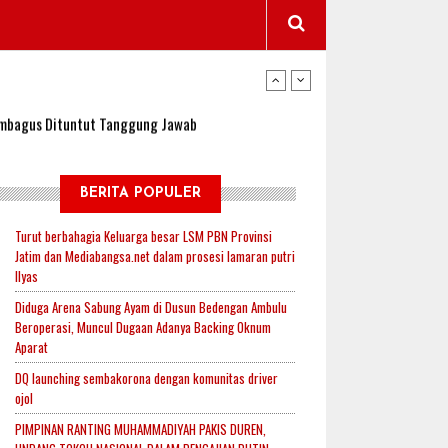
wangi Jadi Lokasi Uji Coba Program NADI JKN
sembagus Dituntut Tanggung Jawab
n Padi, Proyeksi Hasil Capai 2,4 Ton Gabah
BERITA POPULER
Turut berbahagia Keluarga besar LSM PBN Provinsi
Jatim dan Mediabangsa.net dalam prosesi lamaran putri
jak-Indonesia.id Perkuat Sinergitas Lewat Ngopi
Ilyas
Diduga Arena Sabung Ayam di Dusun Bedengan Ambulu
Beroperasi, Muncul Dugaan Adanya Backing Oknum
RI untuk Mendukung Ketahanan Pangan Nasional
Aparat
DQ launching sembakorona dengan komunitas driver
ojol
wangi Jadi Lokasi Uji Coba Program NADI JKN
PIMPINAN RANTING MUHAMMADIYAH PAKIS DUREN,