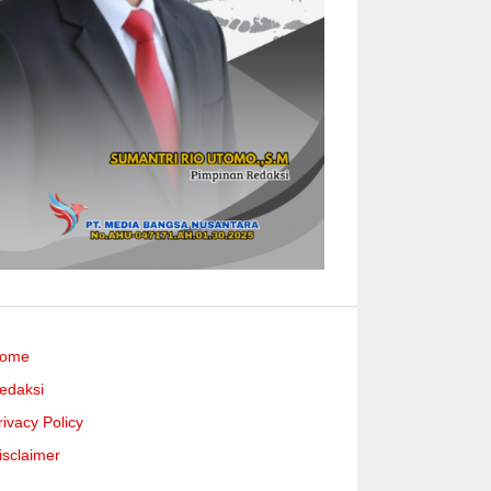
ome
edaksi
rivacy Policy
isclaimer