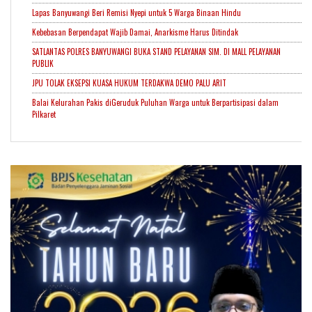
Lapas Banyuwangi Beri Remisi Nyepi untuk 5 Warga Binaan Hindu
Kebebasan Berpendapat Wajib Damai, Anarkisme Harus Ditindak
SATLANTAS POLRES BANYUWANGI BUKA STAND PELAYANAN SIM. DI MALL PELAYANAN
PUBLIK
JPU TOLAK EKSEPSI KUASA HUKUM TERDAKWA DEMO PALU ARIT
Balai Kelurahan Pakis diGeruduk Puluhan Warga untuk Berpartisipasi dalam
Pilkaret