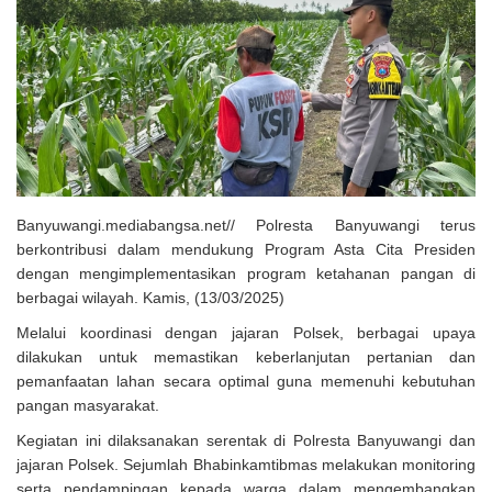
Solusi Tingkatkan Keaktifan Peserta JKN, Banyuwangi Jadi Lokasi
Uji Coba Program NADI JKN
Banyuwangi.mediabangsa.net// Polresta Banyuwangi terus
berkontribusi dalam mendukung Program Asta Cita Presiden
dengan mengimplementasikan program ketahanan pangan di
berbagai wilayah. Kamis, (13/03/2025)
Melalui koordinasi dengan jajaran Polsek, berbagai upaya
dilakukan untuk memastikan keberlanjutan pertanian dan
pemanfaatan lahan secara optimal guna memenuhi kebutuhan
pangan masyarakat.
Kegiatan ini dilaksanakan serentak di Polresta Banyuwangi dan
jajaran Polsek. Sejumlah Bhabinkamtibmas melakukan monitoring
serta pendampingan kepada warga dalam mengembangkan