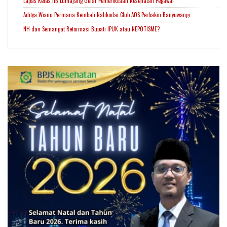
Lapas Kelas IIB Lumajang Gelar Pemeriksaan Kesehatan Pegawai
Aditya Wisnu Permana Kembali Nahkodai Club AOS Perbakin Banyuwangi
NH dan Semangat Reformasi Bupati IPUK atau NEPOTISME?