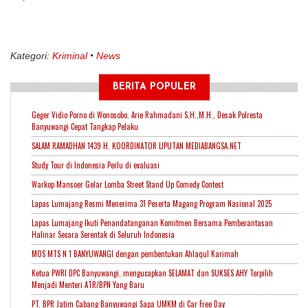
Kategori:
Kriminal
News
BERITA POPULER
Geger Vidio Porno di Wonosobo. Arie Rahmadani S.H.,M.H., Desak Polresta
Banyuwangi Cepat Tangkap Pelaku
SALAM RAMADHAN 1439 H. KOORDINATOR LIPUTAN MEDIABANGSA.NET
Study Tour di Indonesia Perlu di evaluasi
Warkop Mansoer Gelar Lomba Street Stand Up Comedy Contest
Lapas Lumajang Resmi Menerima 31 Peserta Magang Program Nasional 2025
Lapas Lumajang Ikuti Penandatanganan Komitmen Bersama Pemberantasan
Halinar Secara Serentak di Seluruh Indonesia
MOS MTS N 1 BANYUWANGI dengan pembentukan Ahlaqul Karimah
Ketua PWRI DPC Banyuwangi, mengucapkan SELAMAT dan SUKSES AHY Terpilih
Menjadi Menteri ATR/BPN Yang Baru
PT. BPR Jatim Cabang Banyuwangi Sapa UMKM di Car Free Day