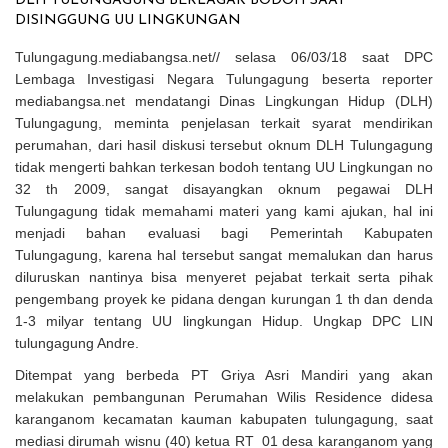
Solusi Tingkatkan Keaktifan Peserta JKN, Banyuwangi Jadi Lokasi
Uji Coba Program NADI JKN
Tulungagung.mediabangsa.net// selasa 06/03/18 saat DPC
Lembaga Investigasi Negara Tulungagung beserta reporter
mediabangsa.net mendatangi Dinas Lingkungan Hidup (DLH)
Tulungagung, meminta penjelasan terkait syarat mendirikan
perumahan, dari hasil diskusi tersebut oknum DLH Tulungagung
tidak mengerti bahkan terkesan bodoh tentang UU Lingkungan no
32 th 2009, sangat disayangkan oknum pegawai DLH
Tulungagung tidak memahami materi yang kami ajukan, hal ini
menjadi bahan evaluasi bagi Pemerintah Kabupaten
Tulungagung, karena hal tersebut sangat memalukan dan harus
diluruskan nantinya bisa menyeret pejabat terkait serta pihak
pengembang proyek ke pidana dengan kurungan 1 th dan denda
1-3 milyar tentang UU lingkungan Hidup. Ungkap DPC LIN
tulungagung Andre.
Ditempat yang berbeda PT Griya Asri Mandiri yang akan
melakukan pembangunan Perumahan Wilis Residence didesa
karanganom kecamatan kauman kabupaten tulungagung, saat
mediasi dirumah wisnu (40) ketua RT 01 desa karanganom yang