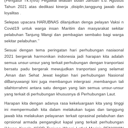
(Pengatur Tk.I(II/d) Pegawai teladan bulan Januari s.d. Agustus
Tahun 2021 atas dedikasi kinerja ,disiplin,tanggung jawab dan
loyalitas .
Selepas upacara HARUBNAS dilanjutkan denga pelayan Vaksi n
Covid19 untuk warga insan Maritim dan masyarakat sekitar
pelabuhan Tanjung Wangi dan pembagian sembako bagi warga
sekitar pelabuhan.’’
Sesuai dengan tema peringatan hari perhubungan nasiaonal
2021 bergerak harmonikan indonesia jadi harapan kita adalah
semua unsur-unsur yang terkait perhubungan dengan tranportasi
bersatu padu bergerak mewujudkan tranportasi yang selamat
,Aman dan Sehat ,lewat kegitan hari perhubungan Nasional
diBanyuwangi kini juga membangun intergrasi ,membangun tali
silahtorrahmi antara satu dengan yang lain semua unsur-unsur
yang terkait di perhubungan khususnya di Perhubungan Laut.
Harapan kita dengan adanya rasa kekeluargaan kita yang tinggi
ini mempermudah kita dalam melakukan tugas dan tanggung
jawab kita melakukan pelayanan terkait oprasinal pelabuhan dan
oprsional armada pengangkut kapal yang terkait perhubungan