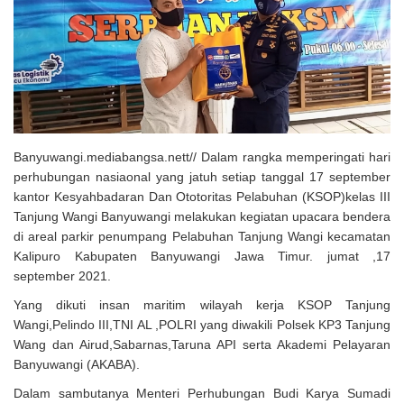
Solusi Tingkatkan Keaktifan Peserta JKN, Banyuwangi Jadi Lokasi
Uji Coba Program NADI JKN
Banyuwangi.mediabangsa.nett// Dalam rangka memperingati hari
perhubungan nasiaonal yang jatuh setiap tanggal 17 september
kantor Kesyahbadaran Dan Ototoritas Pelabuhan (KSOP)kelas III
Tanjung Wangi Banyuwangi melakukan kegiatan upacara bendera
di areal parkir penumpang Pelabuhan Tanjung Wangi kecamatan
Kalipuro Kabupaten Banyuwangi Jawa Timur. jumat ,17
september 2021.
Yang dikuti insan maritim wilayah kerja KSOP Tanjung
Wangi,Pelindo III,TNI AL ,POLRI yang diwakili Polsek KP3 Tanjung
Wang dan Airud,Sabarnas,Taruna API serta Akademi Pelayaran
Banyuwangi (AKABA).
Dalam sambutanya Menteri Perhubungan Budi Karya Sumadi