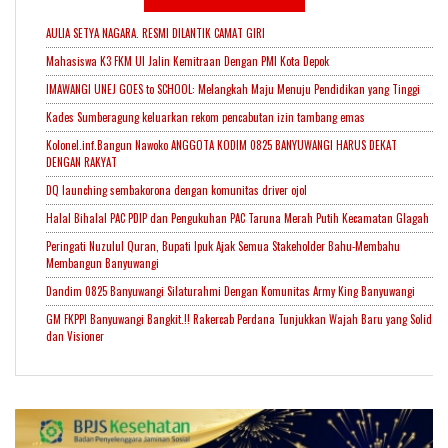
AULIA SETYA NAGARA. RESMI DILANTIK CAMAT GIRI
Mahasiswa K3 FKM UI Jalin Kemitraan Dengan PMI Kota Depok
IMAWANGI UNEJ GOES to SCHOOL: Melangkah Maju Menuju Pendidikan yang Tinggi
Kades Sumberagung keluarkan rekom pencabutan izin tambang emas
Kolonel.inf.Bangun Nawoko ANGGOTA KODIM 0825 BANYUWANGI HARUS DEKAT
DENGAN RAKYAT
DQ launching sembakorona dengan komunitas driver ojol
Halal Bihalal PAC PDIP dan Pengukuhan PAC Taruna Merah Putih Kecamatan Glagah
Peringati Nuzulul Quran, Bupati Ipuk Ajak Semua Stakeholder Bahu-Membahu
Membangun Banyuwangi
Dandim 0825 Banyuwangi Silaturahmi Dengan Komunitas Army King Banyuwangi
GM FKPPI Banyuwangi Bangkit.!! Rakercab Perdana Tunjukkan Wajah Baru yang Solid
dan Visioner