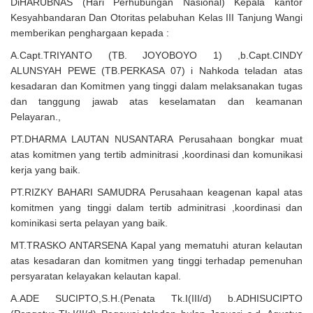
DiHARUBNAS (Hari Perhubungan Nasional) Kepala kantor
Kesyahbandaran Dan Otoritas pelabuhan Kelas III Tanjung Wangi
memberikan penghargaan kepada :
A.Capt.TRIYANTO (TB. JOYOBOYO 1) ,b.Capt.CINDY
ALUNSYAH PEWE (TB.PERKASA 07) i Nahkoda teladan atas
kesadaran dan Komitmen yang tinggi dalam melaksanakan tugas
dan tanggung jawab atas keselamatan dan keamanan
Pelayaran.,
PT.DHARMA LAUTAN NUSANTARA Perusahaan bongkar muat
atas komitmen yang tertib adminitrasi ,koordinasi dan komunikasi
kerja yang baik.
PT.RIZKY BAHARI SAMUDRA Perusahaan keagenan kapal atas
komitmen yang tinggi dalam tertib adminitrasi ,koordinasi dan
kominikasi serta pelayan yang baik.
MT.TRASKO ANTARSENA Kapal yang mematuhi aturan kelautan
atas kesadaran dan komitmen yang tinggi terhadap pemenuhan
persyaratan kelayakan kelautan kapal.
A.ADE SUCIPTO,S.H.(Penata Tk.I(III/d) b.ADHISUCIPTO