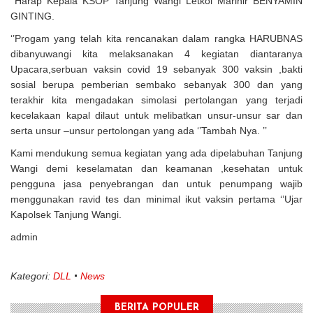
‘’Harap Kepala KSOP Tanjung Wangi Letkol Marinir BENYAMIN
GINTING.
‘’Progam yang telah kita rencanakan dalam rangka HARUBNAS
dibanyuwangi kita melaksanakan 4 kegiatan diantaranya
Upacara,serbuan vaksin covid 19 sebanyak 300 vaksin ,bakti
sosial berupa pemberian sembako sebanyak 300 dan yang
terakhir kita mengadakan simolasi pertolangan yang terjadi
kecelakaan kapal dilaut untuk melibatkan unsur-unsur sar dan
serta unsur –unsur pertolongan yang ada ‘’Tambah Nya. ’’
Kami mendukung semua kegiatan yang ada dipelabuhan Tanjung
Wangi demi keselamatan dan keamanan ,kesehatan untuk
pengguna jasa penyebrangan dan untuk penumpang wajib
menggunakan ravid tes dan minimal ikut vaksin pertama ‘’Ujar
Kapolsek Tanjung Wangi.
admin
Kategori:
DLL
News
BERITA POPULER