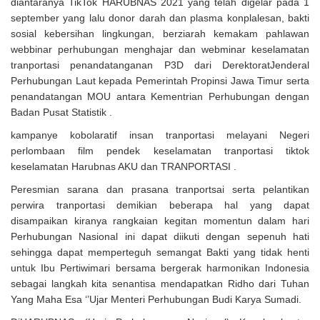
diantaranya TikTok HARUBNAS 2021 yang telah digelar pada 1
september yang lalu donor darah dan plasma konplalesan, bakti
sosial kebersihan lingkungan, berziarah kemakam pahlawan
webbinar perhubungan menghajar dan webminar keselamatan
tranportasi penandatanganan P3D dari DerektoratJenderal
Perhubungan Laut kepada Pemerintah Propinsi Jawa Timur serta
penandatangan MOU antara Kementrian Perhubungan dengan
Badan Pusat Statistik .
kampanye kobolaratif insan tranportasi melayani Negeri
perlombaan film pendek keselamatan tranportasi tiktok
keselamatan Harubnas AKU dan TRANPORTASI .
Peresmian sarana dan prasana tranportsai serta pelantikan
perwira tranportasi demikian beberapa hal yang dapat
disampaikan kiranya rangkaian kegitan momentun dalam hari
Perhubungan Nasional ini dapat diikuti dengan sepenuh hati
sehingga dapat memperteguh semangat Bakti yang tidak henti
untuk Ibu Pertiwimari bersama bergerak harmonikan Indonesia
sebagai langkah kita senantisa mendapatkan Ridho dari Tuhan
Yang Maha Esa ‘’Ujar Menteri Perhubungan Budi Karya Sumadi.