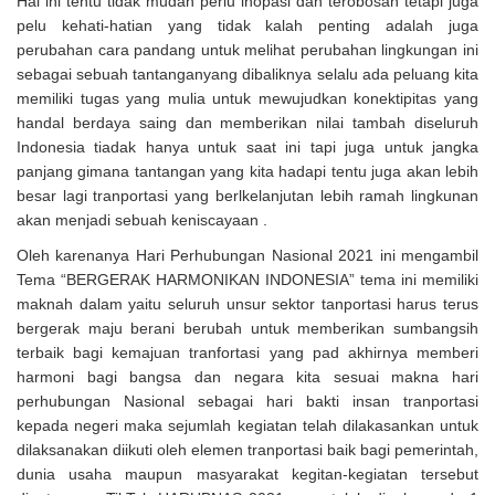
Hal ini tentu tidak mudah perlu inopasi dan terobosan tetapi juga
pelu kehati-hatian yang tidak kalah penting adalah juga
perubahan cara pandang untuk melihat perubahan lingkungan ini
sebagai sebuah tantanganyang dibaliknya selalu ada peluang kita
memiliki tugas yang mulia untuk mewujudkan konektipitas yang
handal berdaya saing dan memberikan nilai tambah diseluruh
Indonesia tiadak hanya untuk saat ini tapi juga untuk jangka
panjang gimana tantangan yang kita hadapi tentu juga akan lebih
besar lagi tranportasi yang berlkelanjutan lebih ramah lingkunan
akan menjadi sebuah keniscayaan .
Oleh karenanya Hari Perhubungan Nasional 2021 ini mengambil
Tema “BERGERAK HARMONIKAN INDONESIA” tema ini memiliki
maknah dalam yaitu seluruh unsur sektor tanportasi harus terus
bergerak maju berani berubah untuk memberikan sumbangsih
terbaik bagi kemajuan tranfortasi yang pad akhirnya memberi
harmoni bagi bangsa dan negara kita sesuai makna hari
perhubungan Nasional sebagai hari bakti insan tranportasi
kepada negeri maka sejumlah kegiatan telah dilakasankan untuk
dilaksanakan diikuti oleh elemen tranportasi baik bagi pemerintah,
dunia usaha maupun masyarakat kegitan-kegiatan tersebut