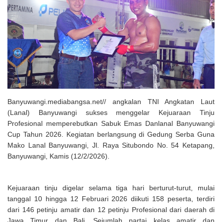
Solusi Tingkatkan Keaktifan Peserta JKN, Banyuwangi Jadi Lokasi
Uji Coba Program NADI JKN
Banyuwangi.mediabangsa.net// angkalan TNI Angkatan Laut
(Lanal) Banyuwangi sukses menggelar Kejuaraan Tinju
Profesional memperebutkan Sabuk Emas Danlanal Banyuwangi
Cup Tahun 2026. Kegiatan berlangsung di Gedung Serba Guna
Mako Lanal Banyuwangi, Jl. Raya Situbondo No. 54 Ketapang,
Banyuwangi, Kamis (12/2/2026).
Kejuaraan tinju digelar selama tiga hari berturut-turut, mulai
tanggal 10 hingga 12 Februari 2026 diikuti 158 peserta, terdiri
dari 146 petinju amatir dan 12 petinju Profesional dari daerah di
Jawa Timur dan Bali. Sejumlah partai kelas amatir dan