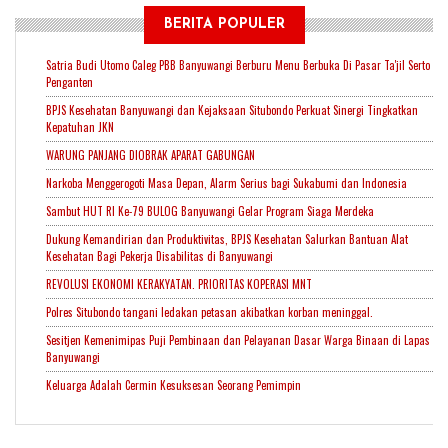
BERITA POPULER
Satria Budi Utomo Caleg PBB Banyuwangi Berburu Menu Berbuka Di Pasar Ta'jil Serto
Penganten
BPJS Kesehatan Banyuwangi dan Kejaksaan Situbondo Perkuat Sinergi Tingkatkan
Kepatuhan JKN
WARUNG PANJANG DIOBRAK APARAT GABUNGAN
Narkoba Menggerogoti Masa Depan, Alarm Serius bagi Sukabumi dan Indonesia
Sambut HUT RI Ke-79 BULOG Banyuwangi Gelar Program Siaga Merdeka
Dukung Kemandirian dan Produktivitas, BPJS Kesehatan Salurkan Bantuan Alat
Kesehatan Bagi Pekerja Disabilitas di Banyuwangi
REVOLUSI EKONOMI KERAKYATAN. PRIORITAS KOPERASI MNT
Polres Situbondo tangani ledakan petasan akibatkan korban meninggal.
Sesitjen Kemenimipas Puji Pembinaan dan Pelayanan Dasar Warga Binaan di Lapas
Banyuwangi
Keluarga Adalah Cermin Kesuksesan Seorang Pemimpin