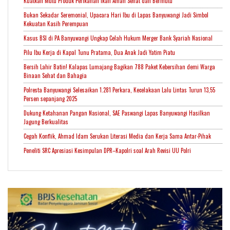
Kuatkan Mutu Produk Perikanan Ikan Aman Sehat dan Bermutu
Bukan Sekadar Seremonial, Upacara Hari Ibu di Lapas Banyuwangi Jadi Simbol
Kekuatan Kasih Perempuan
Kasus BSI di PA Banyuwangi Ungkap Celah Hukum Merger Bank Syariah Nasional
Pilu Ibu Kerja di Kapal Tunu Pratama, Dua Anak Jadi Yatim Piatu
Bersih Lahir Batin! Kalapas Lumajang Bagikan 788 Paket Kebersihan demi Warga
Binaan Sehat dan Bahagia
Polresta Banyuwangi Selesaikan 1.281 Perkara, Kecelakaan Lalu Lintas Turun 13,55
Persen sepanjang 2025
Dukung Ketahanan Pangan Nasional, SAE Paswangi Lapas Banyuwangi Hasilkan
Jagung Berkualitas
Cegah Konflik, Ahmad Idam Serukan Literasi Media dan Kerja Sama Antar-Pihak
Peneliti SRC Apresiasi Kesimpulan DPR–Kapolri soal Arah Revisi UU Polri