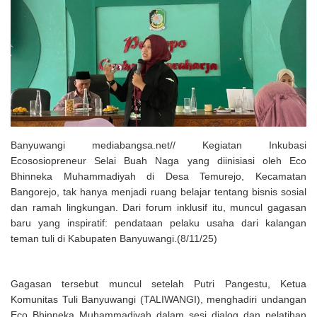
Solusi Tingkatkan Keaktifan Peserta JKN, Banyuwangi Jadi Lokasi
Uji Coba Program NADI JKN
Banyuwangi mediabangsa.net// Kegiatan Inkubasi
Ecososiopreneur Selai Buah Naga yang diinisiasi oleh Eco
Bhinneka Muhammadiyah di Desa Temurejo, Kecamatan
Bangorejo, tak hanya menjadi ruang belajar tentang bisnis sosial
dan ramah lingkungan. Dari forum inklusif itu, muncul gagasan
baru yang inspiratif: pendataan pelaku usaha dari kalangan
teman tuli di Kabupaten Banyuwangi.(8/11/25)
Gagasan tersebut muncul setelah Putri Pangestu, Ketua
Komunitas Tuli Banyuwangi (TALIWANGI), menghadiri undangan
Eco Bhinneka Muhammadiyah dalam sesi dialog dan pelatihan