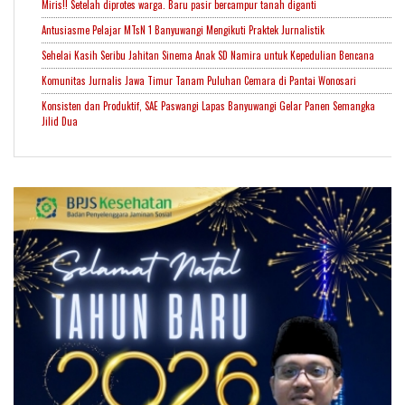
Miris!! Setelah diprotes warga. Baru pasir bercampur tanah diganti
Antusiasme Pelajar MTsN 1 Banyuwangi Mengikuti Praktek Jurnalistik
Sehelai Kasih Seribu Jahitan Sinema Anak SD Namira untuk Kepedulian Bencana
Komunitas Jurnalis Jawa Timur Tanam Puluhan Cemara di Pantai Wonosari
Konsisten dan Produktif, SAE Paswangi Lapas Banyuwangi Gelar Panen Semangka
Jilid Dua