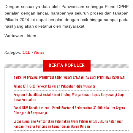
Dengan sesuainya data oleh Panwascam sehingga Pleno DPHP
berjalan dengan lancar, harapannya seluruh proses dan tahapan
Pilkada 2024 ini dapat berjalan dengan baik hingga sampai pada
hasil yang akan diketahui oleh masyarakat.
Wartawan : Idam
Kategori:
DLL
News
BERITA POPULER
4 OKNUM PEGAWAI PERHUTANI BANYUWANGI SELATAN. DALANGI PENCURIAN KAYU JATI
Jelang KTT G-20 Perketat Kawasan Pelabuhan diBanyuwangi
Program Rehabilitasi Sosial Resmi Ditutup, Warga Binaan Lapas Banyuwangi Siap
Bawa Perubahan
Pasok BBM Bersih Nasional, Pabrik Bioetanol Berkapasitas 30.000 Kilo Liter Segera
Dibangun di Banyuwangi
Lapas Lumajang Kembangkan Peternakan Ayam Petelur untuk Dukung Ketahanan
Pangan melalui Pembinaan Kemandirian Warga Binaan