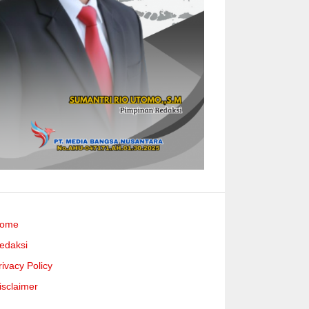
ome
edaksi
rivacy Policy
isclaimer