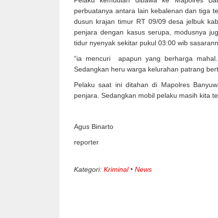
Pelaku kemudian dibawa ke Mapolres Ban
perbuatanya antara lain kebalenan dan tiga t
dusun krajan timur RT 09/09 desa jelbuk kab
penjara dengan kasus serupa, modusnya jug
tidur nyenyak sekitar pukul 03:00 wib sasara
“ia mencuri apapun yang berharga mahal. B
Sedangkan heru warga kelurahan patrang bert
Pelaku saat ini ditahan di Mapolres Banyu
penjara. Sedangkan mobil pelaku masih kita te
Agus Binarto
reporter
Kategori:
Kriminal
News