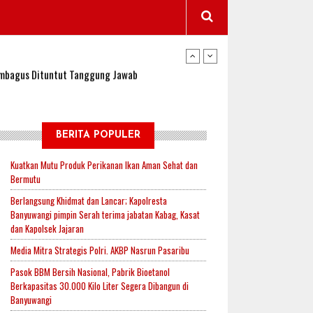
wangi Jadi Lokasi Uji Coba Program NADI JKN
sembagus Dituntut Tanggung Jawab
n Padi, Proyeksi Hasil Capai 2,4 Ton Gabah
BERITA POPULER
Kuatkan Mutu Produk Perikanan Ikan Aman Sehat dan
Bermutu
jak-Indonesia.id Perkuat Sinergitas Lewat Ngopi
Berlangsung Khidmat dan Lancar; Kapolresta
Banyuwangi pimpin Serah terima jabatan Kabag, Kasat
dan Kapolsek Jajaran
RI untuk Mendukung Ketahanan Pangan Nasional
Media Mitra Strategis Polri. AKBP Nasrun Pasaribu
Pasok BBM Bersih Nasional, Pabrik Bioetanol
Berkapasitas 30.000 Kilo Liter Segera Dibangun di
wangi Jadi Lokasi Uji Coba Program NADI JKN
Banyuwangi