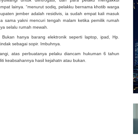
yuwangi untuk diintrogasi, dan para pelaku mengakkui
empat lainya. “menurut sodiq, pelakku bernama khotib warga
upaten jember adalah residivis, ia sudah empat kali masuk
a sama yakni mencuri tengah malam ketika pemilik rumah
nnya selalu rumah mewah.
ukan hanya barang elektronik seperti laptop, ipad, Hp.
indak sebagai sopir. Imbuhnya.
wangi, atas perbuatanya pelaku diancam hukuman 6 tahun
liti keabsahannya hasil kejahatn atau bukan.