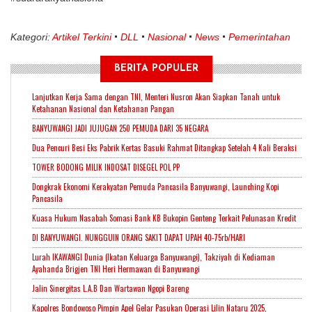
Kategori:
Artikel Terkini
DLL
Nasional
News
Pemerintahan
BERITA POPULER
Lanjutkan Kerja Sama dengan TNI, Menteri Nusron Akan Siapkan Tanah untuk
Ketahanan Nasional dan Ketahanan Pangan
BANYUWANGI JADI JUJUGAN 250 PEMUDA DARI 35 NEGARA
Dua Pencuri Besi Eks Pabrik Kertas Basuki Rahmat Ditangkap Setelah 4 Kali Beraksi
TOWER BODONG MILIK INDOSAT DISEGEL POL PP
Dongkrak Ekonomi Kerakyatan Pemuda Pancasila Banyuwangi, Launching Kopi
Pancasila
Kuasa Hukum Nasabah Somasi Bank KB Bukopin Genteng Terkait Pelunasan Kredit
DI BANYUWANGI. NUNGGUIN ORANG SAKIT DAPAT UPAH 40-75rb/HARI
Lurah IKAWANGI Dunia (Ikatan Keluarga Banyuwangi), Takziyah di Kediaman
Ayahanda Brigjen TNI Heri Hermawan di Banyuwangi
Jalin Sinergitas L.A.B Dan Wartawan Ngopi Bareng
Kapolres Bondowoso Pimpin Apel Gelar Pasukan Operasi Lilin Nataru 2025,