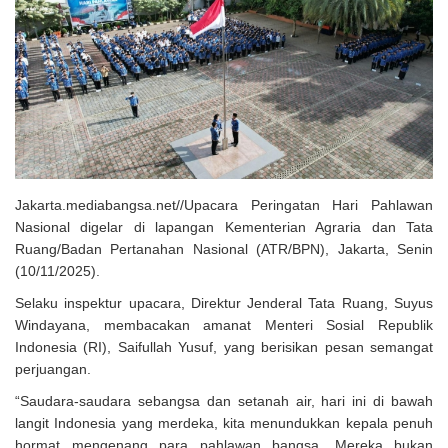
Solusi Tingkatkan Keaktifan Peserta JKN, Banyuwangi Jadi Lokasi
Uji Coba Program NADI JKN
Jakarta.mediabangsa.net//Upacara Peringatan Hari Pahlawan
Nasional digelar di lapangan Kementerian Agraria dan Tata
Ruang/Badan Pertanahan Nasional (ATR/BPN), Jakarta, Senin
(10/11/2025).
Selaku inspektur upacara, Direktur Jenderal Tata Ruang, Suyus
Windayana, membacakan amanat Menteri Sosial Republik
Indonesia (RI), Saifullah Yusuf, yang berisikan pesan semangat
perjuangan.
“Saudara-saudara sebangsa dan setanah air, hari ini di bawah
langit Indonesia yang merdeka, kita menundukkan kepala penuh
hormat mengenang para pahlawan bangsa. Mereka bukan