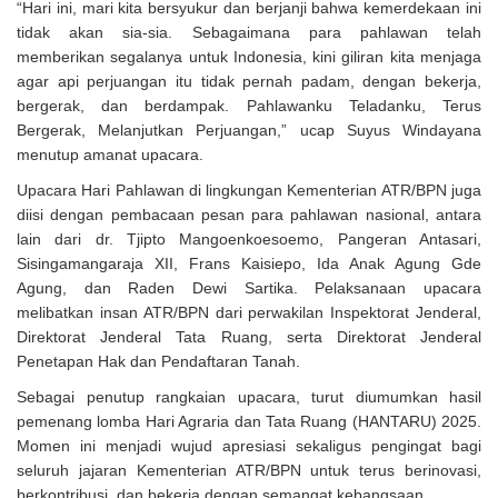
“Hari ini, mari kita bersyukur dan berjanji bahwa kemerdekaan ini
tidak akan sia-sia. Sebagaimana para pahlawan telah
memberikan segalanya untuk Indonesia, kini giliran kita menjaga
agar api perjuangan itu tidak pernah padam, dengan bekerja,
bergerak, dan berdampak. Pahlawanku Teladanku, Terus
Bergerak, Melanjutkan Perjuangan,” ucap Suyus Windayana
menutup amanat upacara.
Upacara Hari Pahlawan di lingkungan Kementerian ATR/BPN juga
diisi dengan pembacaan pesan para pahlawan nasional, antara
lain dari dr. Tjipto Mangoenkoesoemo, Pangeran Antasari,
Sisingamangaraja XII, Frans Kaisiepo, Ida Anak Agung Gde
Agung, dan Raden Dewi Sartika. Pelaksanaan upacara
melibatkan insan ATR/BPN dari perwakilan Inspektorat Jenderal,
Direktorat Jenderal Tata Ruang, serta Direktorat Jenderal
Penetapan Hak dan Pendaftaran Tanah.
Sebagai penutup rangkaian upacara, turut diumumkan hasil
pemenang lomba Hari Agraria dan Tata Ruang (HANTARU) 2025.
Momen ini menjadi wujud apresiasi sekaligus pengingat bagi
seluruh jajaran Kementerian ATR/BPN untuk terus berinovasi,
berkontribusi, dan bekerja dengan semangat kebangsaan.