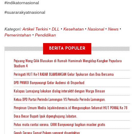
#indikatornasional
#suararakyatnasional
Kategori:
Artikel Terkini
DLL
Kesehatan
Nasional
News
Pemerintahan
Pendidikan
BERITA POPULER
Pejuang Wong Cilik Blusukan di Rumah Hamimah Mengidap Kangker Payudara
Stadium 4
Peringati HUT Ke-1 RADAR BLAMBANGAN Gelar Syukuran dan Doa Bersama
DPD PWMOI Banyuwangi Gelar Audensi di Disparbud
Kalapas Lumajang lakukan dialog interaktif dengan Warga Binaan
Ketua DPD Partai Perindo Lamongan VS Pemuda Perindo Lamongan.
Pimpinan Umum Media Jejakindonesia.id Mengucapkan Selamat HUT POMAL Ke 78
Dosa Besar Bupati Ipuk dipenghujung Jabatan.
Putus mata rantai corona. GKNI Banyuwangi bagikan masker gratis
Cegah Corona Camat Pakem semprot disenfektan