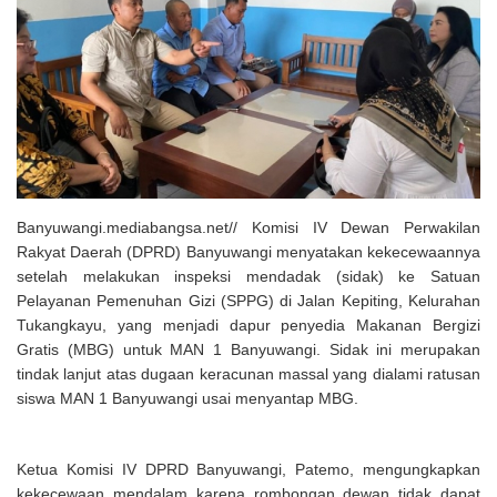
Solusi Tingkatkan Keaktifan Peserta JKN, Banyuwangi Jadi Lokasi
Uji Coba Program NADI JKN
Banyuwangi.mediabangsa.net// Komisi IV Dewan Perwakilan
Rakyat Daerah (DPRD) Banyuwangi menyatakan kekecewaannya
setelah melakukan inspeksi mendadak (sidak) ke Satuan
Pelayanan Pemenuhan Gizi (SPPG) di Jalan Kepiting, Kelurahan
Tukangkayu, yang menjadi dapur penyedia Makanan Bergizi
Gratis (MBG) untuk MAN 1 Banyuwangi. Sidak ini merupakan
tindak lanjut atas dugaan keracunan massal yang dialami ratusan
siswa MAN 1 Banyuwangi usai menyantap MBG.
Ketua Komisi IV DPRD Banyuwangi, Patemo, mengungkapkan
kekecewaan mendalam karena rombongan dewan tidak dapat