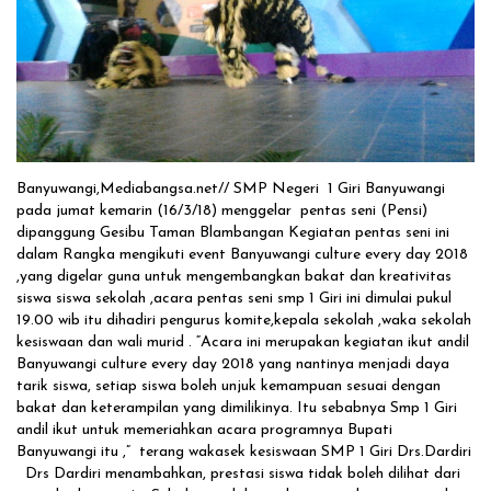
Solusi Tingkatkan Keaktifan Peserta JKN, Banyuwangi Jadi Lokasi
Uji Coba Program NADI JKN
Banyuwangi,Mediabangsa.net// SMP Negeri 1 Giri Banyuwangi
pada jumat kemarin (16/3/18) menggelar pentas seni (Pensi)
dipanggung Gesibu Taman Blambangan Kegiatan pentas seni ini
dalam Rangka mengikuti event Banyuwangi culture every day 2018
,yang digelar guna untuk mengembangkan bakat dan kreativitas
siswa siswa sekolah ,acara pentas seni smp 1 Giri ini dimulai pukul
19.00 wib itu dihadiri pengurus komite,kepala sekolah ,waka sekolah
kesiswaan dan wali murid . “Acara ini merupakan kegiatan ikut andil
Banyuwangi culture every day 2018 yang nantinya menjadi daya
tarik siswa, setiap siswa boleh unjuk kemampuan sesuai dengan
bakat dan keterampilan yang dimilikinya. Itu sebabnya Smp 1 Giri
andil ikut untuk memeriahkan acara programnya Bupati
Banyuwangi itu ,” terang wakasek kesiswaan SMP 1 Giri Drs.Dardiri
Drs Dardiri menambahkan, prestasi siswa tidak boleh dilihat dari