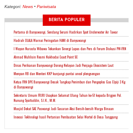
Kategori:
News
Pariwisata
BERITA POPULER
Pertama di Banyuwangi, Sendang Seruni Hadirkan Spot Underwater Air Tawar
Hadrah OLALA Warnai Peringatan HANI di Banyuwangi
I Wayan Nurasta Wibawa Tekankan Sinergi Lapas dan Pers di Forum Diskusi PW-FRN
Ahmad Muhlisin Resmi Nakhodai Exact Point SC
Dinas Perikanan Banyuwangi Dorong Nelayan Jadi Penjaga Ekosistem Laut
Menpan RB dan Menteri KKP kunjungi pantai ancol plengsengan
Ketua FRN DPC Banyuwangi Desak Tangkap Penimbun dan Pengoplos Gas Elpiji 3 Kg
di Banyuwangi
Sekretaris Umum FRJRI Ucapkan Selamat Ulang Tahun ke-51 kepada Brigjen Pol.
Nunung Syaifuddin, S.I.K., M.M.
Masjid Dekat SAE Paswangi Jadi Sasaran Aksi Bersih-bersih Warga Binaan
Inovasi Tekhnologi hasil Pertanian Pembuatan Selai Wortel di Desa Tanggung