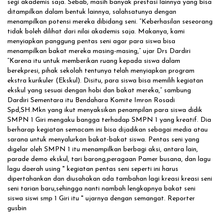
segi akademis saja. Sebab, masih banyak prestasi lainnya yang bisa
ditampilkan dalam bentuk lainnya, salahsatunya dengan
menampilkan potensi mereka dibidang seni. “Keberhasilan seseorang
tidak boleh dilihat dari nilai akademis saja. Makanya, kami
menyiapkan panggung pentas seni agar para siswa bisa
menampilkan bakat mereka masing-masing,” ujar Drs Dardiri
“Karena itu untuk memberikan ruang kepada siswa dalam
berekpresi, pihak sekolah tentunya telah menyiapkan program
ekstra kurikuler (Ekskul). Disitu, para siswa bisa memilih kegiatan
ekskul yang sesuai dengan hobi dan bakat mereka,” sambung
Dardiri Sementara itu Bendahara Komite Imron Rosadi
Spd,SH.Mkn yang ikut menyaksikan penampilan para siswa didik
SMPN 1 Giri mengaku bangga terhadap SMPN 1 yang kreatif. Dia
berharap kegiatan semacam ini bisa dijadikan sebagai media atau
sarana untuk menyalurkan bakat-bakat siswa. Pentas seni yang
digelar oleh SMPN 1 itu menampilkan berbagi aksi, antara lain,
parade demo ekskul, tari barong,peragaan Pamer busana, dan lagu
lagu daerah using " kegiatan pentas seni seperti ini harus
dipertahankan dan diusahakan ada tambahan lagi kreasi kreasi seni
seni tarian baru,sehingga nanti nambah lengkapnya bakat seni
siswa siswi smp 1 Giri itu " ujarnya dengan semangat. Reporter
gusbin