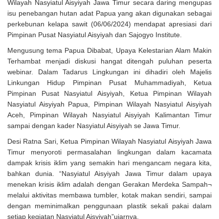
Wilayah Nasyiatul Aisyiyah Jawa Timur secara daring mengupas
isu penebangan hutan adat Papua yang akan digunakan sebagai
perkebunan kelapa sawit (06/06/2024) mendapat apresiasi dari
Pimpinan Pusat Nasyiatul Aisyiyah dan Sajogyo Institute.
Mengusung tema Papua Dibabat, Upaya Kelestarian Alam Makin
Terhambat menjadi diskusi hangat ditengah puluhan peserta
webinar. Dalam Tadarus Lingkungan ini dihadiri oleh Majelis
Linkungan Hidup Pimpinan Pusat Muhammadiyah, Ketua
Pimpinan Pusat Nasyiatul Aisyiyah, Ketua Pimpinan Wilayah
Nasyiatul Aisyiyah Papua, Pimpinan Wilayah Nasyiatul Aisyiyah
Aceh, Pimpinan Wilayah Nasyiatul Aisyiyah Kalimantan Timur
sampai dengan kader Nasyiatul Aisyiyah se Jawa Timur.
Desi Ratna Sari, Ketua Pimpinan Wilayah Nasyiatul Aisyiyah Jawa
Timur menyoroti permasalahan lingkungan dalam kacamata
dampak krisis iklim yang semakin hari mengancam negara kita,
bahkan dunia. “Nasyiatul Aisyiyah Jawa Timur dalam upaya
menekan krisis iklim adalah dengan Gerakan Merdeka Sampah¬
melalui aktivitas membawa tumbler, kotak makan sendiri, sampai
dengan meminimalkan penggunaan plastik sekali pakai dalam
setiap kegiatan Nasyiatul Aisyiyah”ujarnya.