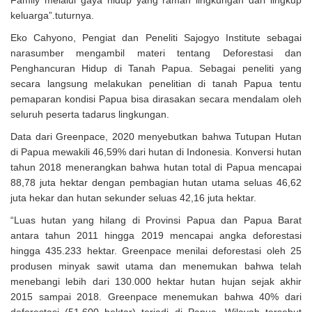
keluarga”.tuturnya.
Eko Cahyono, Pengiat dan Peneliti Sajogyo Institute sebagai
narasumber mengambil materi tentang Deforestasi dan
Penghancuran Hidup di Tanah Papua. Sebagai peneliti yang
secara langsung melakukan penelitian di tanah Papua tentu
pemaparan kondisi Papua bisa dirasakan secara mendalam oleh
seluruh peserta tadarus lingkungan.
Data dari Greenpace, 2020 menyebutkan bahwa Tutupan Hutan
di Papua mewakili 46,59% dari hutan di Indonesia. Konversi hutan
tahun 2018 menerangkan bahwa hutan total di Papua mencapai
88,78 juta hektar dengan pembagian hutan utama seluas 46,62
juta hekar dan hutan sekunder seluas 42,16 juta hektar.
“Luas hutan yang hilang di Provinsi Papua dan Papua Barat
antara tahun 2011 hingga 2019 mencapai angka deforestasi
hingga 435.233 hektar. Greenpace menilai deforestasi oleh 25
produsen minyak sawit utama dan menemukan bahwa telah
menebangi lebih dari 130.000 hektar hutan hujan sejak akhir
2015 sampai 2018. Greenpace menemukan bahwa 40% dari
deforestasi (51.600 hektar) terjadi di Papua. Wilayah tersebut