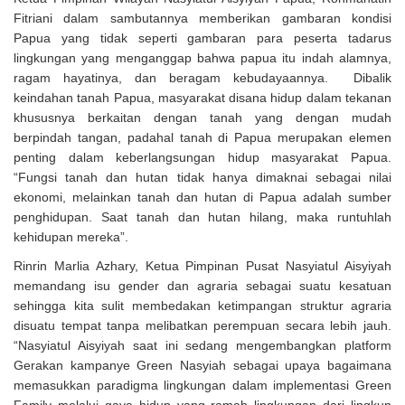
Fitriani dalam sambutannya memberikan gambaran kondisi
Papua yang tidak seperti gambaran para peserta tadarus
lingkungan yang menganggap bahwa papua itu indah alamnya,
ragam hayatinya, dan beragam kebudayaannya. Dibalik
keindahan tanah Papua, masyarakat disana hidup dalam tekanan
khususnya berkaitan dengan tanah yang dengan mudah
berpindah tangan, padahal tanah di Papua merupakan elemen
penting dalam keberlangsungan hidup masyarakat Papua.
“Fungsi tanah dan hutan tidak hanya dimaknai sebagai nilai
ekonomi, melainkan tanah dan hutan di Papua adalah sumber
penghidupan. Saat tanah dan hutan hilang, maka runtuhlah
kehidupan mereka”.
Rinrin Marlia Azhary, Ketua Pimpinan Pusat Nasyiatul Aisyiyah
memandang isu gender dan agraria sebagai suatu kesatuan
sehingga kita sulit membedakan ketimpangan struktur agraria
disuatu tempat tanpa melibatkan perempuan secara lebih jauh.
“Nasyiatul Aisyiyah saat ini sedang mengembangkan platform
Gerakan kampanye Green Nasyiah sebagai upaya bagaimana
memasukkan paradigma lingkungan dalam implementasi Green
Family melalui gaya hidup yang ramah lingkungan dari lingkup