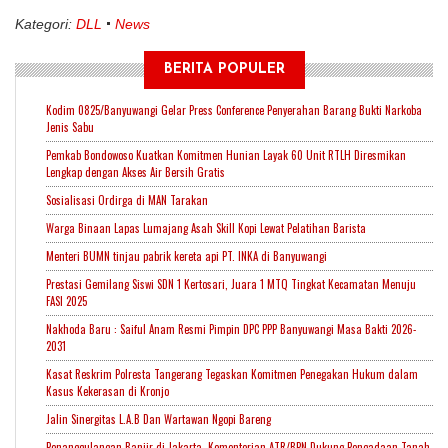
Kategori:
DLL
News
BERITA POPULER
Kodim 0825/Banyuwangi Gelar Press Conference Penyerahan Barang Bukti Narkoba
Jenis Sabu
Pemkab Bondowoso Kuatkan Komitmen Hunian Layak 60 Unit RTLH Diresmikan
Lengkap dengan Akses Air Bersih Gratis
Sosialisasi Ordirga di MAN Tarakan
Warga Binaan Lapas Lumajang Asah Skill Kopi Lewat Pelatihan Barista
Menteri BUMN tinjau pabrik kereta api PT. INKA di Banyuwangi
Prestasi Gemilang Siswi SDN 1 Kertosari, Juara 1 MTQ Tingkat Kecamatan Menuju
FASI 2025
Nakhoda Baru : Saiful Anam Resmi Pimpin DPC PPP Banyuwangi Masa Bakti 2026-
2031
Kasat Reskrim Polresta Tangerang Tegaskan Komitmen Penegakan Hukum dalam
Kasus Kekerasan di Kronjo
Jalin Sinergitas L.A.B Dan Wartawan Ngopi Bareng
Penanggulangan Banjir di Jakarta, Kementerian ATR/BPN Dukung Pengadaan Tanah