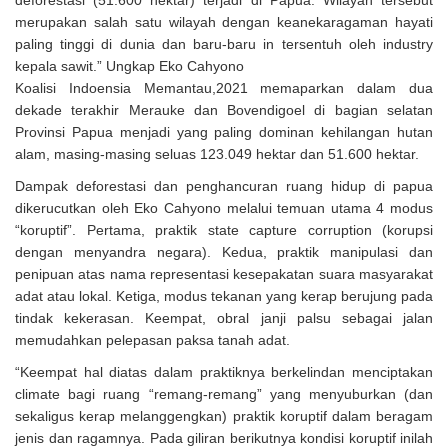
merupakan salah satu wilayah dengan keanekaragaman hayati
paling tinggi di dunia dan baru-baru in tersentuh oleh industry
kepala sawit.” Ungkap Eko Cahyono
Koalisi Indoensia Memantau,2021 memaparkan dalam dua
dekade terakhir Merauke dan Bovendigoel di bagian selatan
Provinsi Papua menjadi yang paling dominan kehilangan hutan
alam, masing-masing seluas 123.049 hektar dan 51.600 hektar.
Dampak deforestasi dan penghancuran ruang hidup di papua
dikerucutkan oleh Eko Cahyono melalui temuan utama 4 modus
“koruptif”. Pertama, praktik state capture corruption (korupsi
dengan menyandra negara). Kedua, praktik manipulasi dan
penipuan atas nama representasi kesepakatan suara masyarakat
adat atau lokal. Ketiga, modus tekanan yang kerap berujung pada
tindak kekerasan. Keempat, obral janji palsu sebagai jalan
memudahkan pelepasan paksa tanah adat.
“Keempat hal diatas dalam praktiknya berkelindan menciptakan
climate bagi ruang “remang-remang” yang menyuburkan (dan
sekaligus kerap melanggengkan) praktik koruptif dalam beragam
jenis dan ragamnya. Pada giliran berikutnya kondisi koruptif inilah