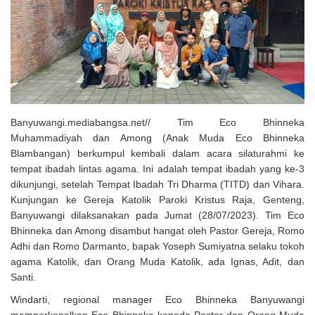
Solusi Tingkatkan Keaktifan Peserta JKN, Banyuwangi Jadi Lokasi
Uji Coba Program NADI JKN
Banyuwangi.mediabangsa.net// Tim Eco Bhinneka
Muhammadiyah dan Among (Anak Muda Eco Bhinneka
Blambangan) berkumpul kembali dalam acara silaturahmi ke
tempat ibadah lintas agama. Ini adalah tempat ibadah yang ke-3
dikunjungi, setelah Tempat Ibadah Tri Dharma (TITD) dan Vihara.
Kunjungan ke Gereja Katolik Paroki Kristus Raja, Genteng,
Banyuwangi dilaksanakan pada Jumat (28/07/2023). Tim Eco
Bhinneka dan Among disambut hangat oleh Pastor Gereja, Romo
Adhi dan Romo Darmanto, bapak Yoseph Sumiyatna selaku tokoh
agama Katolik, dan Orang Muda Katolik, ada Ignas, Adit, dan
Santi.
Windarti, regional manager Eco Bhinneka Banyuwangi