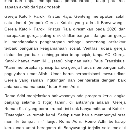
kuat dan dapat memperluas persaudaraan,” ucap pak Yos,
sapaan akrab dari pak Yoseph.
Gereja Katolik Paroki Kristus Raja, Genteng merupakan salah
satu dari 4 (empat) Gereja Katolik yang ada di Banyuwangi..
Gereja Katolik Paroki Kristus Raja diresmikan pada 2020 dan
merupakan gereja paling unik di Blambangan. Bangunan gereja
ini mendapatkan penghargaan sebagai pemenang arsitektur
terbaik bangunan keagamanaan sosial. Ventilasi udara gereja
diatur dengan baik, sehingga bisa tetap sejuk, tanpa AC. Gereja
Katolik hanya memiliki 1 (satu) pimpinan yaitu Paus Fransiskus.
“Kami menerapkan prinsip bahwa gereja harus membangun satu
paguyuban umat Allah. Umat harus berpartisipasi mewujudkan
Gereja yang ramah lingkungan dan berinteraksi dengan baik
antarsesama manusia,” tutur Romo Adhi.
Romo Adhi menjelaskan bahwasanya ada program kerja jangka
panjang selama 3 (tiga) tahun, di antaranya adalah "Gereja
Rumah Kita" yang berarti rumah ini tidak hanya milik umat Katolik.
“Datanglah ke rumah kami. Setiap umat harus mempunyai rasa
memiliki tempat ini,” lanjut Romo Adhi. Romo Adhi berharap
kerukunan umat beragama di Banyuwangi terjalin solid melalui