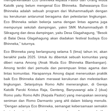
memperkenalkan Eco Bhinneka kepada Pastor dan Orang Muda
Katolik yang belum mengenal Eco Bhinneka. Bahwasanya Eco
Bhinneka adalah sebuah program dari Muhammadiyah dengan
isu kerukunan antarumat beragama dan pelestarian lingkungan.
Eco Bhinneka selain bekerja sama dengan lintas agama juga
mempunyai sekolah dampingan, yakni SMK Muhammadiyah 8
Siliragung dan desa dampingan, yaitu Desa Glagahagung, “Besok
di Balai Desa Glagahagung akan diadakan festival budaya Eco
Bhinneka,” tuturnya.
Eco Bhinneka yang berlangsung selama 5 (lima) tahun ini, akan
berakhir pada 2025. Untuk itu dibentuk sebuah komunitas yang
diberi nama Among (Anak Muda Eco Bhinneka Blambangan).
Among terdiri dari pemuda dan perempuan lintas agama dan
lintas komunitas. Harapannya Among dapat meneruskan praktik
baik Eco Bhinneka dalam merawat kerukunan dan melestarikan
lingkungan. Selanjutnya Romo Adhi menerangkan, di Gereja
Katolik Paroki Kristus Raja, Genteng, Banyuwangi ada 2 (dua)
Romo yaitu Romo Adhi (Kepala Pastor) yang merupakan seorang
seniman dan Romo Darmanto yang ahli dalam bidang menulis.
“Dengan adanya Eco Bhinneka, semangat kebersamaan semakin