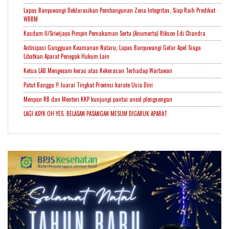
Lapas Banyuwangi Deklarasikan Pembangunan Zona Integritas, Siap Raih Predikat
WBBM
Kasdam II/Sriwijaya Pimpin Pemakaman Sertu (Anumerta) Rikson Edi Chandra
Antisipasi Gangguan Keamanan Nataru, Lapas Banyuwangi Gelar Apel Siaga
Libatkan Aparat Penegak Hukum Lain
Ketua LAB Mengecam keras atas Kekerasan Terhadap Wartawan
Patut Bangga !! Juarai Tingkat Provinsi karate Usia Dini
Menpan RB dan Menteri KKP kunjungi pantai ancol plengsengan
LAGI ASYK OH YES. BELASAN PASANGAN MESUM DIGARUK APARAT