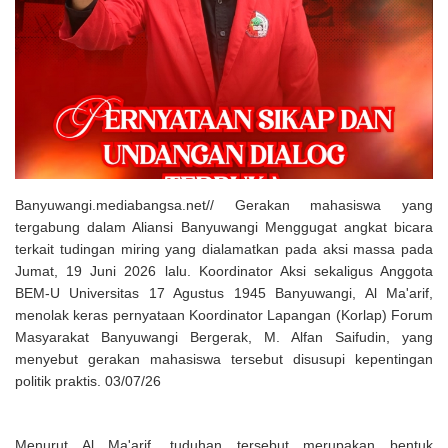
Solusi Tingkatkan Keaktifan Peserta JKN, Banyuwangi Jadi Lokasi
Uji Coba Program NADI JKN
Banyuwangi.mediabangsa.net// Gerakan mahasiswa yang
tergabung dalam Aliansi Banyuwangi Menggugat angkat bicara
terkait tudingan miring yang dialamatkan pada aksi massa pada
Jumat, 19 Juni 2026 lalu. Koordinator Aksi sekaligus Anggota
BEM-U Universitas 17 Agustus 1945 Banyuwangi, Al Ma'arif,
menolak keras pernyataan Koordinator Lapangan (Korlap) Forum
Masyarakat Banyuwangi Bergerak, M. Alfan Saifudin, yang
menyebut gerakan mahasiswa tersebut disusupi kepentingan
politik praktis. 03/07/26
Menurut Al Ma'arif, tuduhan tersebut merupakan bentuk