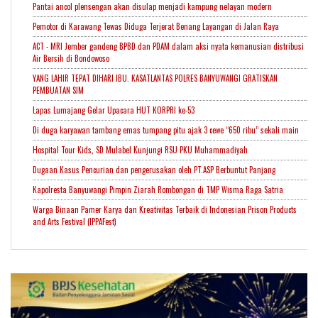
Pantai ancol plensengan akan disulap menjadi kampung nelayan modern
Pemotor di Karawang Tewas Diduga Terjerat Benang Layangan di Jalan Raya
ACT - MRI Jember gandeng BPBD dan PDAM dalam aksi nyata kemanusian distribusi
Air Bersih di Bondowoso
YANG LAHIR TEPAT DIHARI IBU. KASATLANTAS POLRES BANYUWANGI GRATISKAN
PEMBUATAN SIM
Lapas Lumajang Gelar Upacara HUT KORPRI ke-53
Di duga karyawan tambang emas tumpang pitu ajak 3 cewe “650 ribu” sekali main
Hospital Tour Kids, SD Mulabel Kunjungi RSU PKU Muhammadiyah
Dugaan Kasus Pencurian dan pengerusakan oleh PT.ASP Berbuntut Panjang
Kapolresta Banyuwangi Pimpin Ziarah Rombongan di TMP Wisma Raga Satria
Warga Binaan Pamer Karya dan Kreativitas Terbaik di Indonesian Prison Products
and Arts Festival (IPPAFest)