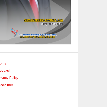
ome
edaksi
rivacy Policy
isclaimer