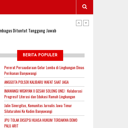
wangi Jadi Lokasi Uji Coba Program NADI JKN
sembagus Dituntut Tanggung Jawab
n Padi, Proyeksi Hasil Capai 2,4 Ton Gabah
BERITA POPULER
Pererat Persaudaraan Gelar Lomba di Lingkungan Dinas
Perikanan Banyuwangi
jak-Indonesia.id Perkuat Sinergitas Lewat Ngopi
ANGGOTA POLSEK KALIBARU WAFAT SAAT JAGA
IMAWANGI WIGNYAN X GESAH SOLONG UNEJ : Kolaborasi
Progresif Literasi dan Edukasi Ramah Lingkungan
RI untuk Mendukung Ketahanan Pangan Nasional
Jalin Sinergitas, Komunitas Jurnalis Jawa Timur
Silaturahmi Ke Kodim Banyuwangi
JPU TOLAK EKSEPSI KUASA HUKUM TERDAKWA DEMO
wangi Jadi Lokasi Uji Coba Program NADI JKN
PALU ARIT