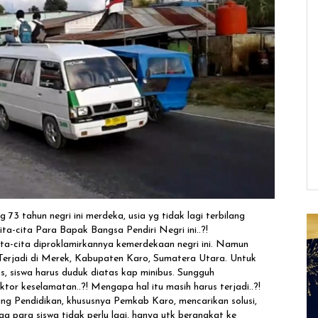
73 tahun negri ini merdeka, usia yg tidak lagi terbilang
a-cita Para Bapak Bangsa Pendiri Negri ini..?!
ta-cita diproklamirkannya kemerdekaan negri ini. Namun
! Terjadi di Merek, Kabupaten Karo, Sumatera Utara. Untuk
, siswa harus duduk diatas kap minibus. Sungguh
or keselamatan..?! Mengapa hal itu masih harus terjadi..?!
ang Pendidikan, khususnya Pemkab Karo, mencarikan solusi,
 para siswa tidak perlu lagi, hanya utk berangkat ke