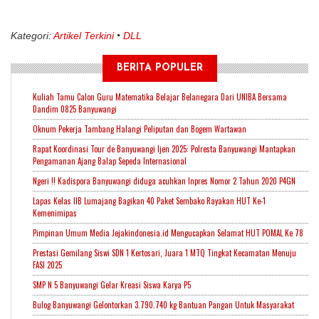
Kategori:
Artikel Terkini
DLL
BERITA POPULER
Kuliah Tamu Calon Guru Matematika Belajar Belanegara Dari UNIBA Bersama
Dandim 0825 Banyuwangi
Oknum Pekerja Tambang Halangi Peliputan dan Bogem Wartawan
Rapat Koordinasi Tour de Banyuwangi Ijen 2025: Polresta Banyuwangi Mantapkan
Pengamanan Ajang Balap Sepeda Internasional
Ngeri !! Kadispora Banyuwangi diduga acuhkan Inpres Nomor 2 Tahun 2020 P4GN
Lapas Kelas IIB Lumajang Bagikan 40 Paket Sembako Rayakan HUT Ke-1
Kemenimipas
Pimpinan Umum Media Jejakindonesia.id Mengucapkan Selamat HUT POMAL Ke 78
Prestasi Gemilang Siswi SDN 1 Kertosari, Juara 1 MTQ Tingkat Kecamatan Menuju
FASI 2025
SMP N 5 Banyuwangi Gelar Kreasi Siswa Karya P5
Bulog Banyuwangi Gelontorkan 3.790.740 kg Bantuan Pangan Untuk Masyarakat