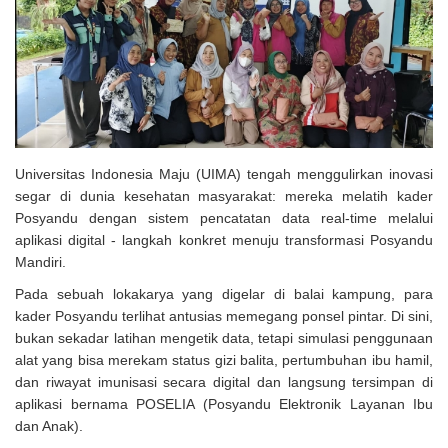
Solusi Tingkatkan Keaktifan Peserta JKN, Banyuwangi Jadi Lokasi
Uji Coba Program NADI JKN
Universitas Indonesia Maju (UIMA) tengah menggulirkan inovasi
segar di dunia kesehatan masyarakat: mereka melatih kader
Posyandu dengan sistem pencatatan data real-time melalui
aplikasi digital - langkah konkret menuju transformasi Posyandu
Mandiri.
Pada sebuah lokakarya yang digelar di balai kampung, para
kader Posyandu terlihat antusias memegang ponsel pintar. Di sini,
bukan sekadar latihan mengetik data, tetapi simulasi penggunaan
alat yang bisa merekam status gizi balita, pertumbuhan ibu hamil,
dan riwayat imunisasi secara digital dan langsung tersimpan di
aplikasi bernama POSELIA (Posyandu Elektronik Layanan Ibu
dan Anak).