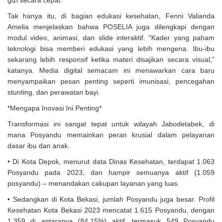
gizi secara cepat.
Tak hanya itu, di bagian edukasi kesehatan, Fenni Valianda
Amelia menjelaskan bahwa POSELIA juga dilengkapi dengan
modul video, animasi, dan slide interaktif. “Kader yang paham
teknologi bisa memberi edukasi yang lebih mengena. Ibu-ibu
sekarang lebih responsif ketika materi disajikan secara visual,”
katanya. Media digital semacam ini menawarkan cara baru
menyampaikan pesan penting seperti imunisasi, pencegahan
stunting, dan perawatan bayi.
*Mengapa Inovasi Ini Penting*
Transformasi ini sangat tepat untuk wilayah Jabodetabek, di
mana Posyandu memainkan peran krusial dalam pelayanan
dasar ibu dan anak.
• Di Kota Depok, menurut data Dinas Kesehatan, terdapat 1.063
Posyandu pada 2023, dan hampir semuanya aktif (1.059
posyandu) – menandakan cakupan layanan yang luas.
• Sedangkan di Kota Bekasi, jumlah Posyandu juga besar. Profil
Kesehatan Kota Bekasi 2023 mencatat 1.615 Posyandu, dengan
1.359 di antaranya (84,15%) aktif, termasuk 549 Posyandu