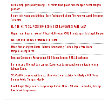
Serius maju pilbup banyuwangi !! dr.taufiq buka posko pemenangan dekat dengan
pendopo
Belum ada Kejelasan Relokasi. Para Pedagang Kuliner Plengsengan Ancol Terancam
Terlantar
HUT TNI KE 72 GRUP KESENIAN KODIM 0825 BANYUWANGI RAIH JUARA
Gagal Total! Kuasa Hukum FS Sebut Plt Direktur RSUD Blambangan Tak Layak Pimpin
LAKUKAN PUNGLI KASEK SMANTA BUNGKAM
Mbah Semar Angkat Bicara. Polresta Banyuwangi Tindak Tegas Para Mafia
Minyak Goreng Curah
Prestasi Kesehatan Banyuwangi: 5 RS Dapat Bintang 3 BPJS Kesehatan
Berlangsung Khidmat dan Lancar; Kapolresta Banyuwangi pimpin Serah terima
jabatan Kasat
SPENSARON Banyuwangi dan Eco Bhinneka Gelar Ecobrick for Lifestyle, 600 Siswa
Belajar Kelola Sampah Plastik
Rokok Ilegal Menjamur di Banyuwangi, Ketum Aliansi SNI dan Tim Media, Datangi
Bea Cukai Banyuwangi