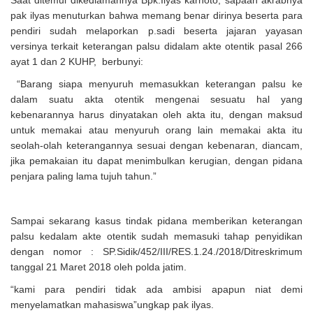
Saat ditemui dikediamannya Bpk.Ilyas karnoto, sapaan akrabnya
pak ilyas menuturkan bahwa memang benar dirinya beserta para
pendiri sudah melaporkan p.sadi beserta jajaran yayasan
versinya terkait keterangan palsu didalam akte otentik pasal 266
ayat 1 dan 2 KUHP, berbunyi:
“Barang siapa menyuruh memasukkan keterangan palsu ke
dalam suatu akta otentik mengenai sesuatu hal yang
kebenarannya harus dinyatakan oleh akta itu, dengan maksud
untuk memakai atau menyuruh orang lain memakai akta itu
seolah-olah keterangannya sesuai dengan kebenaran, diancam,
jika pemakaian itu dapat menimbulkan kerugian, dengan pidana
penjara paling lama tujuh tahun.”
Sampai sekarang kasus tindak pidana memberikan keterangan
palsu kedalam akte otentik sudah memasuki tahap penyidikan
dengan nomor : SP.Sidik/452/III/RES.1.24./2018/Ditreskrimum
tanggal 21 Maret 2018 oleh polda jatim.
“kami para pendiri tidak ada ambisi apapun niat demi
menyelamatkan mahasiswa”ungkap pak ilyas.