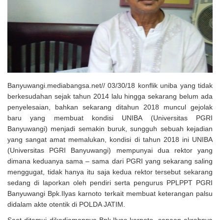
Solusi Tingkatkan Keaktifan Peserta JKN, Banyuwangi Jadi Lokasi
Uji Coba Program NADI JKN
Banyuwangi.mediabangsa.net// 03/30/18 konflik uniba yang tidak
berkesudahan sejak tahun 2014 lalu hingga sekarang belum ada
penyelesaian, bahkan sekarang ditahun 2018 muncul gejolak
baru yang membuat kondisi UNIBA (Universitas PGRI
Banyuwangi) menjadi semakin buruk, sungguh sebuah kejadian
yang sangat amat memalukan, kondisi di tahun 2018 ini UNIBA
(Universitas PGRI Banyuwangi) mempunyai dua rektor yang
dimana keduanya sama – sama dari PGRI yang sekarang saling
menggugat, tidak hanya itu saja kedua rektor tersebut sekarang
sedang di laporkan oleh pendiri serta pengurus PPLPPT PGRI
Banyuwangi Bpk.Ilyas karnoto terkait membuat keterangan palsu
didalam akte otentik di POLDA JATIM.