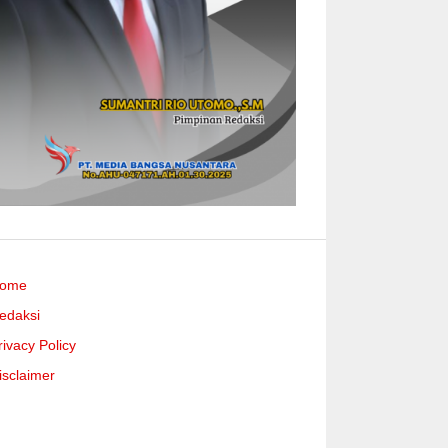
ome
edaksi
rivacy Policy
isclaimer