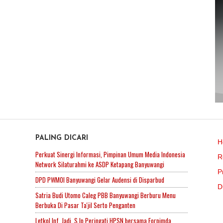
PALING DICARI
H
Perkuat Sinergi Informasi, Pimpinan Umum Media Indonesia
R
Network Silaturahmi ke ASDP Ketapang Banyuwangi
P
DPD PWMOI Banyuwangi Gelar Audensi di Disparbud
D
Satria Budi Utomo Caleg PBB Banyuwangi Berburu Menu
Berbuka Di Pasar Ta'jil Serto Penganten
Letkol Inf. Jadi. S.Ip Peringati HPSN bersama Forpimda