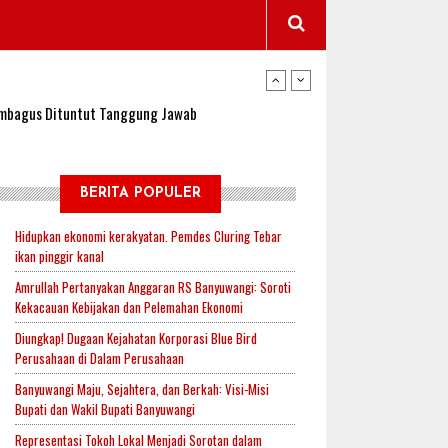
wangi Jadi Lokasi Uji Coba Program NADI JKN
sembagus Dituntut Tanggung Jawab
n Padi, Proyeksi Hasil Capai 2,4 Ton Gabah
BERITA POPULER
Hidupkan ekonomi kerakyatan. Pemdes Cluring Tebar
ikan pinggir kanal
jak-Indonesia.id Perkuat Sinergitas Lewat Ngopi
Amrullah Pertanyakan Anggaran RS Banyuwangi: Soroti
Kekacauan Kebijakan dan Pelemahan Ekonomi
Diungkap! Dugaan Kejahatan Korporasi Blue Bird
RI untuk Mendukung Ketahanan Pangan Nasional
Perusahaan di Dalam Perusahaan
Banyuwangi Maju, Sejahtera, dan Berkah: Visi-Misi
Bupati dan Wakil Bupati Banyuwangi
wangi Jadi Lokasi Uji Coba Program NADI JKN
Representasi Tokoh Lokal Menjadi Sorotan dalam