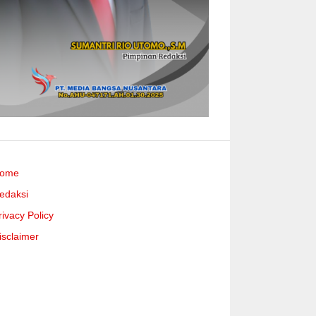
ome
edaksi
rivacy Policy
isclaimer