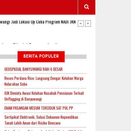
wangi Jadi Lokasi Uji Coba Program NADI JKN
sembagus Dituntut Tanggung Jawab
n Padi, Proyeksi Hasil Capai 2,4 Ton Gabah
BERITA POPULER
GEOSPASIAL BANYUWANGI RAIH 6 BESAR
jak-Indonesia.id Perkuat Sinergitas Lewat Ngopi
Reses Perdana Rico: Langsung Dengar Keluhan Warga
Kelurahan Sobo
OJK Diminta Awasi Keluhan Nasabah Pensiunan Terkait
Unflagging di Banyuwangi
RI untuk Mendukung Ketahanan Pangan Nasional
ENAM PASANGAN MESUM TERCIDUK SAT POL PP
Sertipikat Elektronik, Solusi Dokumen Kepemilikan
Tanah Lebih Aman dari Risiko Bencana
wangi Jadi Lokasi Uji Coba Program NADI JKN