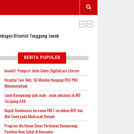
wangi Jadi Lokasi Uji Coba Program NADI JKN
sembagus Dituntut Tanggung Jawab
n Padi, Proyeksi Hasil Capai 2,4 Ton Gabah
BERITA POPULER
Inovatif. Pemprof Jatim Geber Digitalisasi Literasi
jak-Indonesia.id Perkuat Sinergitas Lewat Ngopi
Hospital Tour Kids, SD Mulabel Kunjungi RSU PKU
Muhammadiyah
Lanal Banyuwangi ajak anak - anak vaksinasi di KRI
Terapang 648
RI untuk Mendukung Ketahanan Pangan Nasional
Bupati Bondowoso bersama FKDT serahkan BOP dan
Alat Covid pada Madrasah Diniyah
Program Jitu Kanan Dinas Perikanan Banyuwangi,
wangi Jadi Lokasi Uji Coba Program NADI JKN
Pastikan Ikan Sehat di Konsumsi