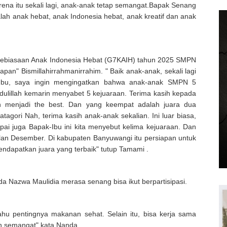
rena itu sekali lagi, anak-anak tetap semangat.Bapak Senang
alah anak hebat, anak Indonesia hebat, anak kreatif dan anak
Kebiasaan Anak Indonesia Hebat (G7KAIH) tahun 2025 SMPN
an" Bismillahirrahmanirrahim. " Baik anak-anak, sekali lagi
-Ibu, saya ingin mengingatkan bahwa anak-anak SMPN 5
ulillah kemarin menyabet 5 kejuaraan. Terima kasih kepada
n menjadi the best. Dan yang keempat adalah juara dua
tagori Nah, terima kasih anak-anak sekalian. Ini luar biasa,
pai juga Bapak-Ibu ini kita menyebut kelima kejuaraan. Dan
ulan Desember. Di kabupaten Banyuwangi itu persiapan untuk
ndapatkan juara yang terbaik" tutup Tamami .
nda Nazwa Maulidia merasa senang bisa ikut berpartisipasi.
tahu pentingnya makanan sehat. Selain itu, bisa kerja sama
n semangat" kata Nanda.