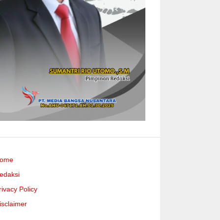
ome
edaksi
rivacy Policy
isclaimer