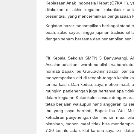
Kebiasaan Anak Indonesia Hebat (G7KAIH), yang 
dilakukan di akhir kegiatan kokurikuler unt
presentasi, yang mencerminkan penguasaan ke
Kegiatan bazar menampilkan berbagai stand ma
buah, salad sayur, hingga jajanan tradisional
dengan senam bersama dan penampilan seni d
Plt Kepala Sekolah SMPN 5 Banyuwangi, 
Assalamualaikum warahmatullahi wabarakatu
hormati Bapak Ibu Guru,administrator, paniti
menyempatkan diri di tengah-tengah kesibuk
terima kasih. Dan kedua, saya mohon maaf, a
mungkin panjenengan juga bertanya apa tidak 
dalam kegiatan Kukorikuler sesuai dengan arah
tetap berjalan walaupun nanti anggaran itu se
Ibu yang saya hormati, Bapak Ibu Wali Mur
kehadiran panjenengan dan mohon maaf bila 
pimpinan, mohon maaf tidak bisa mendamping
7.30 tadi itu ada diklat karena saya izin dat