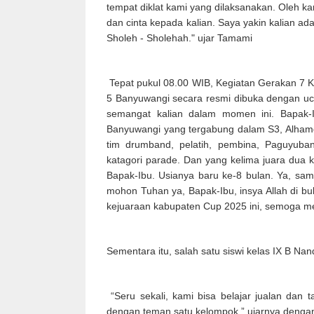
tempat diklat kami yang dilaksanakan. Oleh ka
dan cinta kepada kalian. Saya yakin kalian ad
Sholeh - Sholehah." ujar Tamami
Tepat pukul 08.00 WIB, Kegiatan Gerakan 7 
5 Banyuwangi secara resmi dibuka dengan ucap
semangat kalian dalam momen ini. Bapak
Banyuwangi yang tergabung dalam S3, Alhamd
tim drumband, pelatih, pembina, Paguyuba
katagori parade. Dan yang kelima juara dua ka
Bapak-Ibu. Usianya baru ke-8 bulan. Ya, sam
mohon Tuhan ya, Bapak-Ibu, insya Allah di b
kejuaraan kabupaten Cup 2025 ini, semoga me
Sementara itu, salah satu siswi kelas IX B Na
“Seru sekali, kami bisa belajar jualan dan 
dengan teman satu kelompok,” ujarnya denga