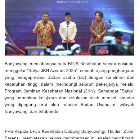
Solusi Tingkatkan Keaktifan Peserta JKN, Banyuwangi Jadi Lokasi
Uji Coba Program NADI JKN
Banyuwangi.mediabangsa.net// BPJS Kesehatan secara nasional
menggelar "Satya JKN Awards 2025", sebuah ajang penghargaan
yang mengapresiasi Badan Usaha (BU) dengan komitmen dan
kepatuhan tinggi dalam melindungi seluruh pekerjanya melalui
Program Jaminan Kesehatan Nasional (JKN). Semangat "Satya"
yang bermakna kejujuran dan ketulusan telah menjadi standar
yang dipegang erat oleh ratusan Badan Usaha di wilayah
Banyuwangi dan Situbondo.
PPS Kepala BPJS Kesehatan Cabang Banyuwangi, Haidiar Zulmi
Farensi, menyatakan bahwa penghargaan ini adalah benchmark