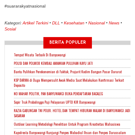
#suararakyatnasional
Kategori:
Artikel Terkini
DLL
Kesehatan
Nasional
News
Sosial
BERITA POPULER
Tempat Wisata Terbaik Di Banyuwangi
POLISI DAN POLMOB KEMBALI AMANKAN PULUHAN KAYU JATI
Bantu Pulihkan Perekonomian di Fakfak, Prajurit Kodim Bangun Pasar Darurat
KSP DARMA di Duga Mempersulit Awak Media Saat Melakukan Konfirmasi Terkait
Deposito
NO MAHAR POLITIK, PAN BANYUWANGI BUKA PENDAFTARAN BACALEG
Sopir Truk Probolinggo Puji Pelayanan UPTD KIR Banyuwangi
RAZIA GABUNGAN TNI POLRI. HOTEL DAN TEMPAT HIBURAN MALAM DI BANYUWANGI JADI
SASARAN
Outdoor Learning Metodologi Penelitian Untuk Program Kreativitas Mahasiswa
Kapolresta Banyuwangi Kunjungi Ponpes Mabadiul Ihsan dan Ponpes Darussalam