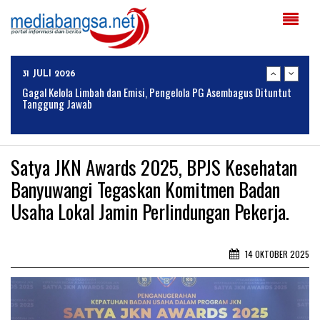
04 AGUSTUS 2026
Solusi Tingkatkan Keaktifan Peserta JKN, Banyuwangi Jadi Lokasi
Uji Coba Program NADI JKN
31 JULI 2026
Gagal Kelola Limbah dan Emisi, Pengelola PG Asembagus Dituntut
Tanggung Jawab
28 JULI 2026
Lahan SAE Paswangi Kembali Memasuki Masa Panen Padi, Proyeksi
Satya JKN Awards 2025, BPJS Kesehatan
Hasil Capai 2,4 Ton Gabah
Banyuwangi Tegaskan Komitmen Badan
24 JULI 2026
Usaha Lokal Jamin Perlindungan Pekerja.
Armed Jember, Ormas MADAS, dan Media Online Jejak-Indonesia.id
Perkuat Sinergitas Lewat Ngopi Bareng di Patrang
24 JULI 2026
14 OKTOBER 2025
BULOG Perkuat Sinergi Bersama Komisi IV DPR RI untuk
Mendukung Ketahanan Pangan Nasional
04 AGUSTUS 2026