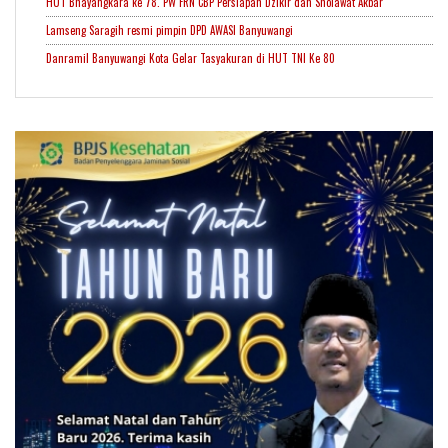
HUT Bhayangkara ke 78. PW FRN CBP Persiapan Dzikir dan Sholawat Akbar
Lamseng Saragih resmi pimpin DPD AWASI Banyuwangi
Danramil Banyuwangi Kota Gelar Tasyakuran di HUT TNI Ke 80