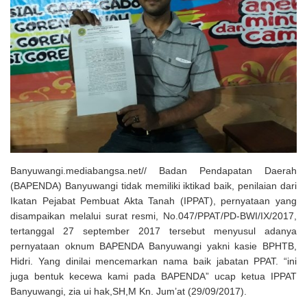
Solusi Tingkatkan Keaktifan Peserta JKN, Banyuwangi Jadi Lokasi
Uji Coba Program NADI JKN
Banyuwangi.mediabangsa.net// Badan Pendapatan Daerah
(BAPENDA) Banyuwangi tidak memiliki iktikad baik, penilaian dari
Ikatan Pejabat Pembuat Akta Tanah (IPPAT), pernyataan yang
disampaikan melalui surat resmi, No.047/PPAT/PD-BWI/IX/2017,
tertanggal 27 september 2017 tersebut menyusul adanya
pernyataan oknum BAPENDA Banyuwangi yakni kasie BPHTB,
Hidri. Yang dinilai mencemarkan nama baik jabatan PPAT. “ini
juga bentuk kecewa kami pada BAPENDA” ucap ketua IPPAT
Banyuwangi, zia ui hak,SH,M Kn. Jum’at (29/09/2017).