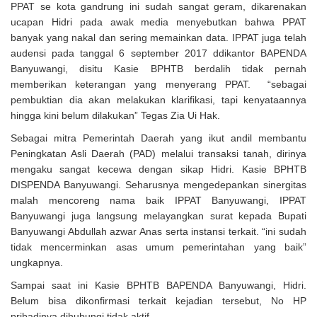
PPAT se kota gandrung ini sudah sangat geram, dikarenakan
ucapan Hidri pada awak media menyebutkan bahwa PPAT
banyak yang nakal dan sering memainkan data. IPPAT juga telah
audensi pada tanggal 6 september 2017 ddikantor BAPENDA
Banyuwangi, disitu Kasie BPHTB berdalih tidak pernah
memberikan keterangan yang menyerang PPAT. “sebagai
pembuktian dia akan melakukan klarifikasi, tapi kenyataannya
hingga kini belum dilakukan” Tegas Zia Ui Hak.
Sebagai mitra Pemerintah Daerah yang ikut andil membantu
Peningkatan Asli Daerah (PAD) melalui transaksi tanah, dirinya
mengaku sangat kecewa dengan sikap Hidri. Kasie BPHTB
DISPENDA Banyuwangi. Seharusnya mengedepankan sinergitas
malah mencoreng nama baik IPPAT Banyuwangi, IPPAT
Banyuwangi juga langsung melayangkan surat kepada Bupati
Banyuwangi Abdullah azwar Anas serta instansi terkait. “ini sudah
tidak mencerminkan asas umum pemerintahan yang baik”
ungkapnya.
Sampai saat ini Kasie BPHTB BAPENDA Banyuwangi, Hidri.
Belum bisa dikonfirmasi terkait kejadian tersebut, No HP
pribadinya dihubungi tidak aktif.