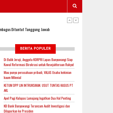
wangi Jadi Lokasi Uji Coba Program NADI JKN
sembagus Dituntut Tanggung Jawab
n Padi, Proyeksi Hasil Capai 2,4 Ton Gabah
BERITA POPULER
Di Balik Jeruji, Anggota KORPRI Lapas Banyuwangi Siap
Kawal Reformasi Birokrasi untuk Kesejahteraan Rakyat
jak-Indonesia.id Perkuat Sinergitas Lewat Ngopi
Mau punya perusahaan pribadi, VALAS Usaha kekinian
kaum Milenial
KETUM DPP LIN INTRUKSIKAN. USUT TUNTAS KASUS PT
RI untuk Mendukung Ketahanan Pangan Nasional
AKL
Apel Pagi Kalapas Lumajang Ingatkan Dua Hal Penting
KB Bank Banyuwangi Terancam Audit Investigasi dan
wangi Jadi Lokasi Uji Coba Program NADI JKN
Dilaporkan ke Presiden