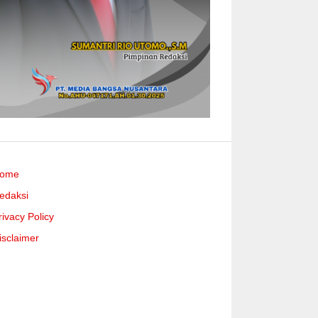
ome
edaksi
rivacy Policy
isclaimer