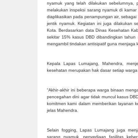
nyamuk yang telah dilakukan sebelumnya, p
melakukan inspeksi sarang nyamuk di kamar
diaplikasikan pada penampungan air, sebagai
jentik nyamuk. Kegiatan ini juga dilakukan
Kota. Berdasarkan data Dinas Kesehatan Kab
sekitar 15% kasus DBD dibandingkan tahun 
mengambil tindakan antisipatif guna menjaga 
Kepala Lapas Lumajang, Mahendra, menjel
kesehatan merupakan hak dasar setiap warga
“Akhir-akhir ini beberapa warga binaan men
pencegahan dini agar tidak muncul kasus DBD 
komitmen kami dalam memberikan layanan ke
jelas Mahendra.
Selain fogging, Lapas Lumajang juga menj
sarang nyamuk, penyediaan fasilitas kebe