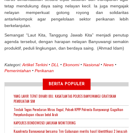
tetap mendukung daya saing nelayan kecil. Ia juga mengajak
nelayan memperkuat gotong royong dan solidaritas
antarkelompok agar pengelolaan sektor perikanan lebih
berkelanjutan.
Semangat “Laut Kita, Tanggung Jawab Kita” menjadi penutup
agenda tersebut, dengan harapan nelayan Banyuwangi semakin
produktif, peduli lingkungan, dan berdaya saing. (Ahmad Idam)
Kategori:
Artikel Terkini
DLL
Ekonomi
Nasional
News
Pemerintahan
Perikanan
BERITA POPULER
YANG LAHIR TEPAT DIHARI IBU. KASATLANTAS POLRES BANYUWANGI GRATISKAN
PEMBUATAN SIM
Tindak Tegas Peredaran Miras Ilegal, Polsek KPPP Polresta Banyuwangi Gagalkan
Penyelundupan ribuan botol Arak
KAPOLRES BONDOWOSO LAKUKAN MONITORING
Kapolresta Banyuwangi bersama Tim Gabungan merilis hasil Identifikasi 2 Jenazah