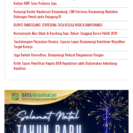
Korban KMP Tunu Pratama Jaya
Kunjungi Kantor Kejaksaan Banyuwangi, LSM Harimau Banyuwangi Nyatakan
Dukungan Penuh pada Kejagung RI
BUPATI PANDEGLANG TERPESONA TATA KELOLA WISATA BANYUWANGI
Nurmansyah Akui Sibuk di Kandang Sapi, Belum Tanggapi Bursa Politik 2029
Tandatangani Perjanjian Kinerja, Jajaran Lapas Banyuwangi Komitmen Wujudkan
Target Kinerja
Jaga Berkah Ramadhan, Banyuwangi Perkuat Pengawasan Pangan
Kritik Tajam Pemilihan Kepala BGN Kepatuhan Lebih Diutamakan ketimbang
Keahlian