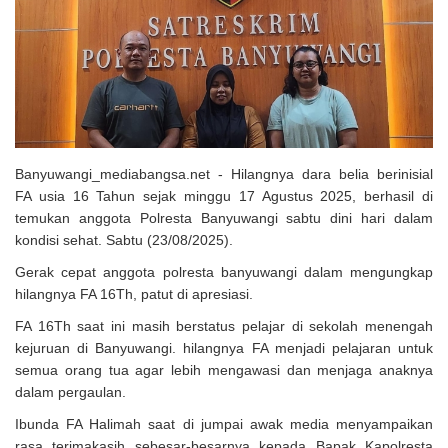
Solusi Tingkatkan Keaktifan Peserta JKN, Banyuwangi Jadi Lokasi
Uji Coba Program NADI JKN
Banyuwangi_mediabangsa.net - Hilangnya dara belia berinisial
FA usia 16 Tahun sejak minggu 17 Agustus 2025, berhasil di
temukan anggota Polresta Banyuwangi sabtu dini hari dalam
kondisi sehat. Sabtu (23/08/2025).
Gerak cepat anggota polresta banyuwangi dalam mengungkap
hilangnya FA 16Th, patut di apresiasi.
FA 16Th saat ini masih berstatus pelajar di sekolah menengah
kejuruan di Banyuwangi. hilangnya FA menjadi pelajaran untuk
semua orang tua agar lebih mengawasi dan menjaga anaknya
dalam pergaulan.
Ibunda FA Halimah saat di jumpai awak media menyampaikan
rasa terimakasih sebesar-besarnya kepada Bapak Kapolresta