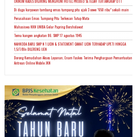
OKNUM KADES DIGIRING MENGHUNI HOTEL PRODEO SETELAH TERTANGKAP OTT
Di duga karyawan tambang emas tumpang pitu ajak 3 cewe “650 ribu” sekali main
Perusahaan Emas Tumpang Pitu Terkesan Tutup Mata
Mahasiswa KKN UNIBA Gelar Papring Bersholawat
Temu kangen angkatan 86. SMP 17 agustus 1945
NAHKODA BARU SMP N 1 LICIN & STATEMENT CAMAT LICIN TERHADAP UPETI HINGGA
1,5JT/Bln DILERENG IJEN
Dorong Kemudahan Akses Layanan, Enam Faskes Terima Penghargaan Pemanfaatan
Antrean Online Mobile JKN