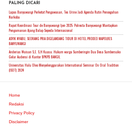
PALING DICARI
Lapas Banyuwangi Perketat Pengawasan, Tes Urine Jadi Agenda Rutin Pencegahan
Narkoba
Rapat Koordinasi Tour de Banyuwangi Ijen 2025: Polresta Banyuwangi Mantapkan
Pengamanan Ajang Balap Sepeda Internasional
ASYIK NYABU, SEORANG PRIA DIGELANDANG TIDUR DI HOTEL PRODEO MAPOLRES
BANYUWANGI
Anderias Wuisan S,E. S,H Kuasa. Hukum warga Sumberingin Dua Desa Sumbersuko
Gelar Audensi di Kantor BPKPD BANGIL
Universitas Halu Oleo Menyelenggarakan International Seminar On Oral Tradition
(ISOT) 2024
Home
Redaksi
Privacy Policy
Disclaimer