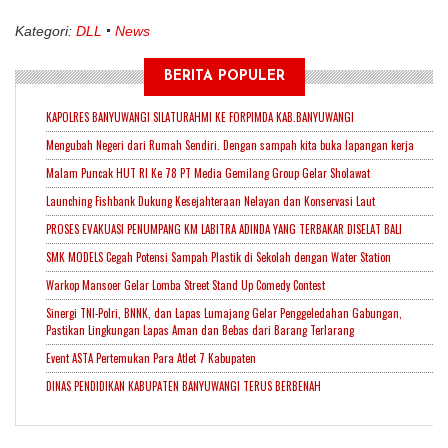
Kategori:
DLL
News
BERITA POPULER
KAPOLRES BANYUWANGI SILATURAHMI KE FORPIMDA KAB.BANYUWANGI
Mengubah Negeri dari Rumah Sendiri. Dengan sampah kita buka lapangan kerja
Malam Puncak HUT RI Ke 78 PT Media Gemilang Group Gelar Sholawat
Launching Fishbank Dukung Kesejahteraan Nelayan dan Konservasi Laut
PROSES EVAKUASI PENUMPANG KM LABITRA ADINDA YANG TERBAKAR DISELAT BALI
SMK MODELS Cegah Potensi Sampah Plastik di Sekolah dengan Water Station
Warkop Mansoer Gelar Lomba Street Stand Up Comedy Contest
Sinergi TNI-Polri, BNNK, dan Lapas Lumajang Gelar Penggeledahan Gabungan,
Pastikan Lingkungan Lapas Aman dan Bebas dari Barang Terlarang
Event ASTA Pertemukan Para Atlet 7 Kabupaten
DINAS PENDIDIKAN KABUPATEN BANYUWANGI TERUS BERBENAH