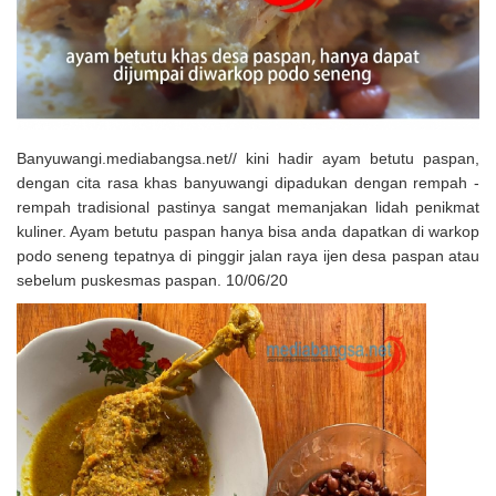
Solusi Tingkatkan Keaktifan Peserta JKN, Banyuwangi Jadi Lokasi
Uji Coba Program NADI JKN
Banyuwangi.mediabangsa.net// kini hadir ayam betutu paspan,
dengan cita rasa khas banyuwangi dipadukan dengan rempah -
rempah tradisional pastinya sangat memanjakan lidah penikmat
kuliner. Ayam betutu paspan hanya bisa anda dapatkan di warkop
podo seneng tepatnya di pinggir jalan raya ijen desa paspan atau
sebelum puskesmas paspan. 10/06/20