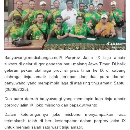
Solusi Tingkatkan Keaktifan Peserta JKN, Banyuwangi Jadi Lokasi
Uji Coba Program NADI JKN
Banyuwangi.mediabangsa.net// Porprov Jatim IX tinju amatir
sukses di gelar di gor ganesha batu malang Jawa Timur. Di balik
gelaran pekan olahraga provinsi jawa timur ke IX di cabang
olahraga tinju amatir tidak terlepas dari dua putra daerah
banyuwangi yang mempimpin laga di atas ring tinju amatir. Sabtu,
(28/06/2025).
Dua putra daerah banyuwangi yang memimpin laga tinju amatir
porprov jatim IX, joko misbono dan bapak.wiryanto
Dalam keterangannya joko misbono menyampaikan rasa
terimakasih telah di beri kesempatan dalam porprov jatim IX
untuk menjadi salah satu wasit tinju amatir.