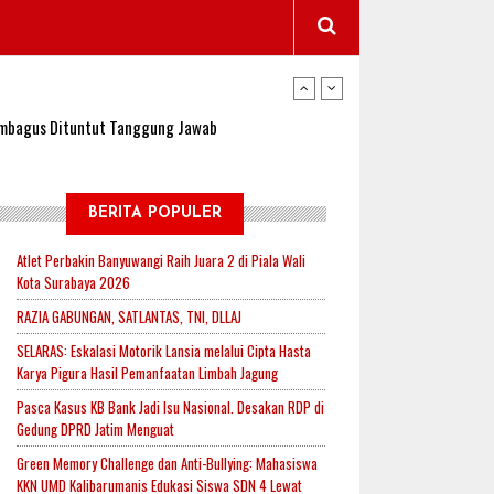
wangi Jadi Lokasi Uji Coba Program NADI JKN
sembagus Dituntut Tanggung Jawab
n Padi, Proyeksi Hasil Capai 2,4 Ton Gabah
BERITA POPULER
Atlet Perbakin Banyuwangi Raih Juara 2 di Piala Wali
Kota Surabaya 2026
jak-Indonesia.id Perkuat Sinergitas Lewat Ngopi
RAZIA GABUNGAN, SATLANTAS, TNI, DLLAJ
SELARAS: Eskalasi Motorik Lansia melalui Cipta Hasta
Karya Pigura Hasil Pemanfaatan Limbah Jagung
RI untuk Mendukung Ketahanan Pangan Nasional
Pasca Kasus KB Bank Jadi Isu Nasional. Desakan RDP di
Gedung DPRD Jatim Menguat
Green Memory Challenge dan Anti-Bullying: Mahasiswa
wangi Jadi Lokasi Uji Coba Program NADI JKN
KKN UMD Kalibarumanis Edukasi Siswa SDN 4 Lewat