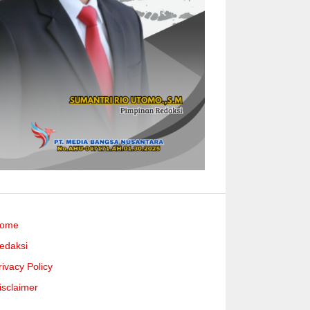
ome
edaksi
rivacy Policy
isclaimer