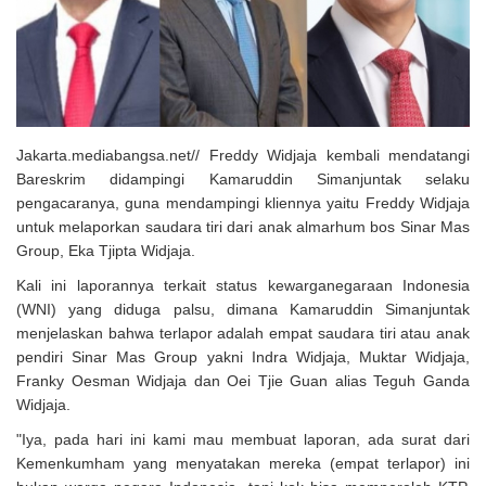
Solusi Tingkatkan Keaktifan Peserta JKN, Banyuwangi Jadi Lokasi
Uji Coba Program NADI JKN
Jakarta.mediabangsa.net// Freddy Widjaja kembali mendatangi
Bareskrim didampingi Kamaruddin Simanjuntak selaku
pengacaranya, guna mendampingi kliennya yaitu Freddy Widjaja
untuk melaporkan saudara tiri dari anak almarhum bos Sinar Mas
Group, Eka Tjipta Widjaja.
Kali ini laporannya terkait status kewarganegaraan Indonesia
(WNI) yang diduga palsu, dimana Kamaruddin Simanjuntak
menjelaskan bahwa terlapor adalah empat saudara tiri atau anak
pendiri Sinar Mas Group yakni Indra Widjaja, Muktar Widjaja,
Franky Oesman Widjaja dan Oei Tjie Guan alias Teguh Ganda
Widjaja.
"Iya, pada hari ini kami mau membuat laporan, ada surat dari
Kemenkumham yang menyatakan mereka (empat terlapor) ini