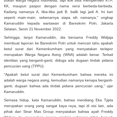
bukan warga negara Indonesia, tapi kok bisa memperoleh KTP,
KK, maupun paspor dengan nama versi berbeda-berbeda.
Kadang namanya A, tiba-tiba jadi B, balik lagi jadi A. Ini kan
seperti main-main, sebenarnya siapa sih namanya," ungkap
Kamaruddin kepada wartawan di Bareskrim Polri, Jakarta
Selatan, Senin 21 November 2022.
Sehingga, lanjut Kamaruddin, dia bersama Freddy Widjaja
membuat laporan ke Bareskrim Polri untuk mencari tahu apakah
betul surat dari Kemenkumham yang menyatakan terlapor
merupakan Warga Negara Asing (WNA) adalah benar. Terkait
identitas yang berganti-ganti, diduga ada dugaan tindak pidana
pencucian uang (TPPU).
"Apakah betul surat dari Kemenkumham bahwa mereka ini
adalah warga negara asing, kemudian namanya kenapa berganti-
ganti, dugaan bahwa ada tindak pidana pencucian uang," ujar
Kamaruddin.
Semasa hidup, kata Kamaruddin, bahwa mendiang Eka Tjipta
merupakan orang yang sangat kaya raya, tapi di sisi lain, ada
pihak dari Sinar Mas Group menyatakan bahwa ayah Freddy