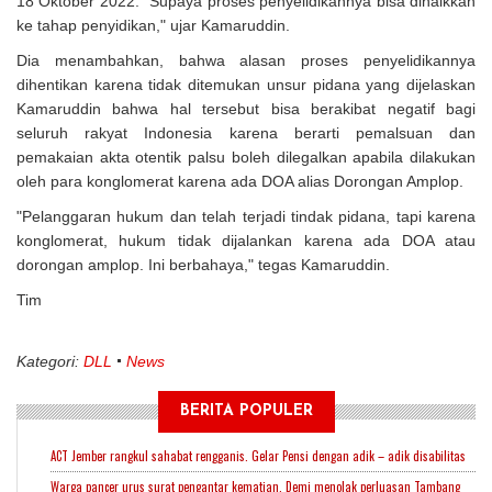
18 Oktober 2022. "Supaya proses penyelidikannya bisa dinaikkan
ke tahap penyidikan," ujar Kamaruddin.
Dia menambahkan, bahwa alasan proses penyelidikannya
dihentikan karena tidak ditemukan unsur pidana yang dijelaskan
Kamaruddin bahwa hal tersebut bisa berakibat negatif bagi
seluruh rakyat Indonesia karena berarti pemalsuan dan
pemakaian akta otentik palsu boleh dilegalkan apabila dilakukan
oleh para konglomerat karena ada DOA alias Dorongan Amplop.
"Pelanggaran hukum dan telah terjadi tindak pidana, tapi karena
konglomerat, hukum tidak dijalankan karena ada DOA atau
dorongan amplop. Ini berbahaya," tegas Kamaruddin.
Tim
Kategori:
DLL
News
BERITA POPULER
ACT Jember rangkul sahabat rengganis. Gelar Pensi dengan adik – adik disabilitas
Warga pancer urus surat pengantar kematian. Demi menolak perluasan Tambang