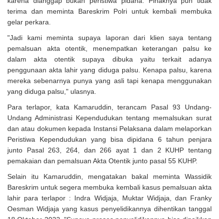
karena dianggap bukan peristiwa pidana. Pihaknya pun tidak
terima dan meminta Bareskrim Polri untuk kembali membuka
gelar perkara.
"Jadi kami meminta supaya laporan dari klien saya tentang
pemalsuan akta otentik, menempatkan keterangan palsu ke
dalam akta otentik supaya dibuka yaitu terkait adanya
penggunaan akta lahir yang diduga palsu. Kenapa palsu, karena
mereka sebenarnya punya yang asli tapi kenapa menggunakan
yang diduga palsu," ulasnya.
Para terlapor, kata Kamaruddin, terancam Pasal 93 Undang-
Undang Administrasi Kependudukan tentang memalsukan surat
dan atau dokumen kepada Instansi Pelaksana dalam melaporkan
Peristiwa Kependudukan yang bisa dipidana 6 tahun penjara
junto Pasal 263, 264, dan 266 ayat 1 dan 2 KUHP tentang
pemakaian dan pemalsuan Akta Otentik junto pasal 55 KUHP.
Selain itu Kamaruddin, mengatakan bakal meminta Wassidik
Bareskrim untuk segera membuka kembali kasus pemalsuan akta
lahir para terlapor : Indra Widjaja, Muktar Widjaja, dan Franky
Oesman Widjaja yang kasus penyelidikannya dihentikan tanggal