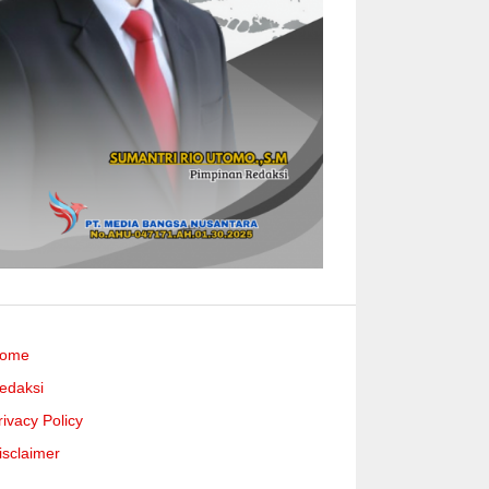
ome
edaksi
rivacy Policy
isclaimer