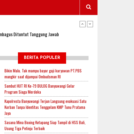
wangi Jadi Lokasi Uji Coba Program NADI JKN
sembagus Dituntut Tanggung Jawab
n Padi, Proyeksi Hasil Capai 2,4 Ton Gabah
BERITA POPULER
Bikin Malu. Tak mampu bayar gaji karyawan PT.PBS
mangkir saat dijumpai Ombudsman RI
jak-Indonesia.id Perkuat Sinergitas Lewat Ngopi
Sambut HUT RI Ke-79 BULOG Banyuwangi Gelar
Program Siaga Merdeka
Kapolresta Banyuwangi Terjun Langsung evakuasi Satu
RI untuk Mendukung Ketahanan Pangan Nasional
Korban Tanpa Identitas Tenggelam KMP Tunu Pratama
Jaya
Sasana Mina Boxing Ketapang Siap Tampil di HSS Bali,
wangi Jadi Lokasi Uji Coba Program NADI JKN
Usung Tiga Petinju Terbaik