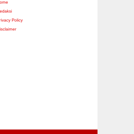
ome
edaksi
rivacy Policy
isclaimer