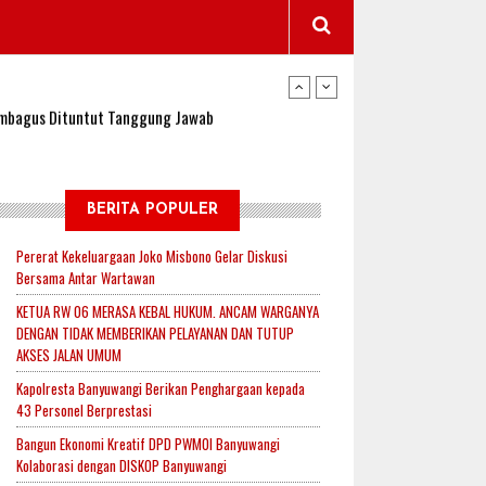
wangi Jadi Lokasi Uji Coba Program NADI JKN
sembagus Dituntut Tanggung Jawab
n Padi, Proyeksi Hasil Capai 2,4 Ton Gabah
BERITA POPULER
Pererat Kekeluargaan Joko Misbono Gelar Diskusi
Bersama Antar Wartawan
jak-Indonesia.id Perkuat Sinergitas Lewat Ngopi
KETUA RW 06 MERASA KEBAL HUKUM. ANCAM WARGANYA
DENGAN TIDAK MEMBERIKAN PELAYANAN DAN TUTUP
AKSES JALAN UMUM
RI untuk Mendukung Ketahanan Pangan Nasional
Kapolresta Banyuwangi Berikan Penghargaan kepada
43 Personel Berprestasi
Bangun Ekonomi Kreatif DPD PWMOI Banyuwangi
wangi Jadi Lokasi Uji Coba Program NADI JKN
Kolaborasi dengan DISKOP Banyuwangi