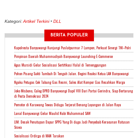
Kategori:
Artikel Terkini
DLL
BERITA POPULER
Kapolresta Banyuwangi Kunjungi Puslatpurmar 7 Lampon, Perkuat Sinergi TNI–Polri
Pimpinan Daerah Muhammadiyah Banyuwangi Launching E-Commerce
Agus Mursidi Gelar Sosialisasi Sertifikasi Halal di Temenggungan
Pohon Pisang Sakti Tumbuh Di Tengah Jalan. Begini Reaksi Ketua LAN Banyuwangi
Ngaku Petugas Cek Tabung Gas Resmi, Sales Alat Kompor Gas Resahkan Warga
Joko Misbono, Caleg DPRD Banyuwangi Dapil VIII Dari Partai Gerindra, Siap Bertarung
di Pesta Demokrasi 2024
Pemotor di Karawang Tewas Diduga Terjerat Benang Layangan di Jalan Raya
Lanal Banyuwangi Gelar Maulid Nabi Muhammad SAW
LIM. Desak Penutupan Dapur SPPG Yang Di duga Jadi Penyebab Keracunan Ratusan
Siswa
Sosialisasi Ordirga di MAN Tarakan