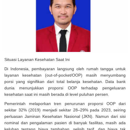
Solusi Tingkatkan Keaktifan Peserta JKN, Banyuwangi Jadi Lokasi
Uji Coba Program NADI JKN
Situasi Layanan Kesehatan Saat Ini
Di Indonesia, pembayaran langsung oleh rumah tangga untuk
layanan kesehatan (out-of-pocket/OOP) masih menyumbang
porsi yang signifikan dari total belanja kesehatan. Data bank
dunia menunjukkan proporsi OOP terhadap pengeluaran
kesehatan saat ini masih berada di level puluhan persen.
Pemerintah melaporkan tren penurunan proporsi OOP dari
sekitar 32% (2019) menjadi sekitar 28–29% pada 2023, seiring
perluasan Jaminan Kesehatan Nasional (JKN). Namun dari sisi
nominal dan pengalaman pasien di banyak fasilitas, masih ada
keluhan tentang biaya tambahan, selisih tarif, dan biaya tak