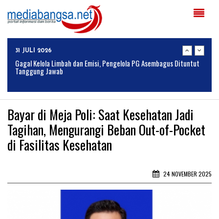
04 AGUSTUS 2026
Solusi Tingkatkan Keaktifan Peserta JKN, Banyuwangi Jadi Lokasi
Uji Coba Program NADI JKN
31 JULI 2026
Gagal Kelola Limbah dan Emisi, Pengelola PG Asembagus Dituntut
Tanggung Jawab
28 JULI 2026
Lahan SAE Paswangi Kembali Memasuki Masa Panen Padi, Proyeksi
Bayar di Meja Poli: Saat Kesehatan Jadi
Hasil Capai 2,4 Ton Gabah
Tagihan, Mengurangi Beban Out-of-Pocket
24 JULI 2026
di Fasilitas Kesehatan
Armed Jember, Ormas MADAS, dan Media Online Jejak-Indonesia.id
Perkuat Sinergitas Lewat Ngopi Bareng di Patrang
24 JULI 2026
24 NOVEMBER 2025
BULOG Perkuat Sinergi Bersama Komisi IV DPR RI untuk
Mendukung Ketahanan Pangan Nasional
04 AGUSTUS 2026