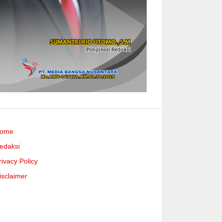
ome
edaksi
rivacy Policy
isclaimer