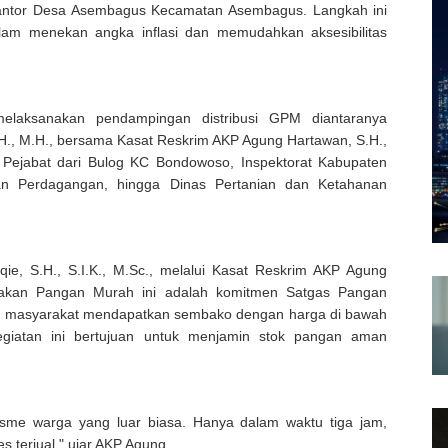
Kantor Desa Asembagus Kecamatan Asembagus. Langkah ini
lam menekan angka inflasi dan memudahkan aksesibilitas
melaksanakan pendampingan distribusi GPM diantaranya
H., M.H., bersama Kasat Reskrim AKP Agung Hartawan, S.H.,
Pejabat dari Bulog KC Bondowoso, Inspektorat Kabupaten
dan Perdagangan, hingga Dinas Pertanian dan Ketahanan
ie, S.H., S.I.K., M.Sc., melalui Kasat Reskrim AKP Agung
rakan Pangan Murah ini adalah komitmen Satgas Pangan
 masyarakat mendapatkan sembako dengan harga di bawah
kegiatan ini bertujuan untuk menjamin stok pangan aman
sme warga yang luar biasa. Hanya dalam waktu tiga jam,
s terjual." ujar AKP Agung.