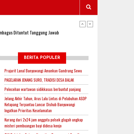
wangi Jadi Lokasi Uji Coba Program NADI JKN
sembagus Dituntut Tanggung Jawab
n Padi, Proyeksi Hasil Capai 2,4 Ton Gabah
BERITA POPULER
Prajurit Lanal Banyuwangi Amankan Gandrung Sewu
jak-Indonesia.id Perkuat Sinergitas Lewat Ngopi
PAGELARAN JENANG SURO, TRADISI DESA BALAK
Pelecehan wartawan sidikkasus berbuntut panjang
Jelang Akhir Tahun, Arus Lalu Lintas di Pelabuhan ASDP
RI untuk Mendukung Ketahanan Pangan Nasional
Ketapang Terpantau Lancar Dishub Banyuwangi
Ingatkan Prioritas Keselamatan
Kurang dari 2x24 jam anggota polsek glagah ungkap
misteri pembuangan bayi didesa kenjo
wangi Jadi Lokasi Uji Coba Program NADI JKN