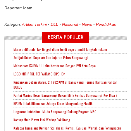
R
eporter: Idam
Kategori:
Artikel Terkini
DLL
Nasional
News
Pendidikan
BERITA POPULER
Merasa difitnah. Tak tinggal diam Fendi segera ambil langkah hukum
Sertijab Rotasi Kapolsek Dan Jajaran Polres Banyuwangi
Mahasiswa K3 FKM UI Jalin Kemitraan Dengan PMI Kota Depok
LOGO MIRIP PKI. TERPAMPANG DIPOHON
Ringankan Beban Warga, 211.782 KPM di Banyuwangi Terima Bantuan Pangan
BULOG
Pantai Marina Boom Banyuwangi Bukan Milik Pemkab Banyuwangi, Kok Bisa ?
BPOM: Tidak Ditemukan Adanya Beras Mengandung Plastik
Lingkaran Intelektual Muda Banyuwangi Dukung Program MBG
Konsep Multi Player Efek Warkop Pak Breng
Kalapas Lumajang Berikan Sosialisasi Remisi, Evaluasi Wartel, dan Peningkatan