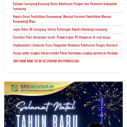
Kalapas Lumajang Kunjungi Dinas Ketahanan Pangan dan Pertanian Kabupaten
Lumajang
Kepala Dinas Pendidikan Banyuwangi: Merajut Harmoni Pendidikan Menuju
Banyuwangi Maju
Lapas Kelas IIB Lumajang Terima Kunjungan Kepala Kemenag Lumajang
Gunakan Pasir bercampur tanah. Proyek Irigasi PU.Pengairan di soal warga
Implementasi Eduwisata Guna Penguatan Wawasan Ketahanan Pangan Nasional
Hanya waktu singkat Satresnarkoba Polres Bondowoso ungkap peredaran Narkoba
SANTUNAN ANAK YATIM KELURAHAN MOJOPANGGUNG