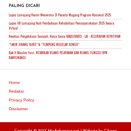
PALING DICARI
Lapas Lumajang Resmi Menerima 31 Peserta Magang Program Nasional 2025
Lapas IIB Lumajang Ikuti Pembukaan Rehabilitasi Pemasyarakatan 2025 Secara
Virtual
Revolusi Pengelolaan Sampah, Kerja Sama MADUSINDO - LAI - KELURAHAN KEPATIHAN
“TAKIR JENANG SURO” & “TUMPENG NGGELAR SONGO”
Bpk.H.Muslim Faizi. RESMIKAN RUANG PELAYANAN DAN RUANG TUNGGU BPN
BANYUWANGI
Home
Redaksi
Privacy Policy
Disclaimer
Copyright © 2017 Mediabangsa.net | Website by
Cikago