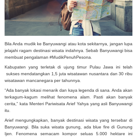
Solusi Tingkatkan Keaktifan Peserta JKN, Banyuwangi Jadi Lokasi
Uji Coba Program NADI JKN
Bila Anda mudik ke Banyuwangi atau kota sekitarnya, jangan lupa
jelajahi ragam destinasi wisata indahnya. Sebab Banyuwangi bisa
membuat pengalaman #MudikPenuhPesona.
Kabupaten yang terletak di ujung timur Pulau Jawa ini telah
sukses mendatangkan 1,5 juta wisatawan nusantara dan 30 ribu
wisatawan mancanegara per tahunnya.
“Ada banyak lokasi menarik dan kaya legenda di sana. Anda akan
terkagum-kagum melihat fenomena alam. Pasti akan banyak
cerita,” kata Menteri Pariwisata Arief Yahya yang asli Banyuwangi
itu.
Arief mengungkapkan, banyak destinasi wisata yang tersebar di
Banyuwangi. Bila suka wisata gunung, ada blue fire di Gunung
Ijen. Fenomena semacam kompor seluas 5.000 hektare ini