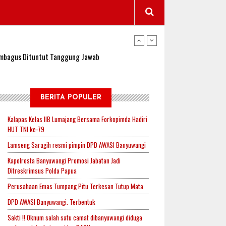
wangi Jadi Lokasi Uji Coba Program NADI JKN
sembagus Dituntut Tanggung Jawab
n Padi, Proyeksi Hasil Capai 2,4 Ton Gabah
BERITA POPULER
Kalapas Kelas IIB Lumajang Bersama Forkopimda Hadiri
HUT TNI ke-79
jak-Indonesia.id Perkuat Sinergitas Lewat Ngopi
Lamseng Saragih resmi pimpin DPD AWASI Banyuwangi
Kapolresta Banyuwangi Promosi Jabatan Jadi
Ditreskrimsus Polda Papua
RI untuk Mendukung Ketahanan Pangan Nasional
Perusahaan Emas Tumpang Pitu Terkesan Tutup Mata
DPD AWASI Banyuwangi. Terbentuk
wangi Jadi Lokasi Uji Coba Program NADI JKN
Sakti !! Oknum salah satu camat dibanyuwangi diduga