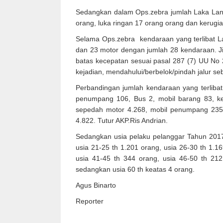
Sedangkan dalam Ops.zebra jumlah Laka Lant
orang, luka ringan 17 orang orang dan kerugia
Selama Ops.zebra kendaraan yang terlibat La
dan 23 motor dengan jumlah 28 kendaraan. Ji
batas kecepatan sesuai pasal 287 (7) UU No 
kejadian, mendahului/berbelok/pindah jalur se
Perbandingan jumlah kendaraan yang terliba
penumpang 106, Bus 2, mobil barang 83, ke
sepedah motor 4.268, mobil penumpang 235, 
4.822. Tutur AKP.Ris Andrian.
Sedangkan usia pelaku pelanggar Tahun 2017 t
usia 21-25 th 1.201 orang, usia 26-30 th 1.1
usia 41-45 th 344 orang, usia 46-50 th 212
sedangkan usia 60 th keatas 4 orang.
Agus Binarto
Reporter