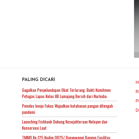
PALING DICARI
H
Gagalkan Penyelundupan Obat Terlarang. Bukti Komitmen
R
Petugas Lapas Kelas IIB Lumajang Bersih dari Narkoba
P
Pemdes kenjo Fokus Wujudkan ketahanan pangan ditengah
D
pandemi
Launching Fishbank Dukung Kesejahteraan Nelayan dan
Konservasi Laut
TMMD Ke-125 Kodim 0825/ Banyuwangi Bangun Fasilitas