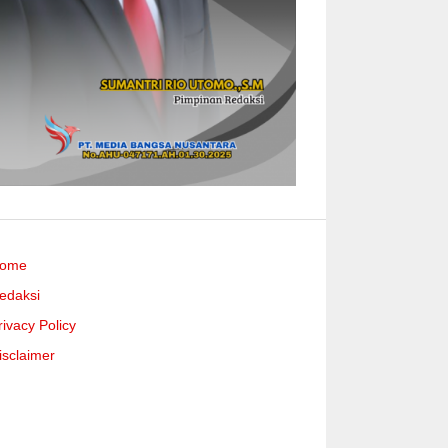
ome
edaksi
rivacy Policy
isclaimer