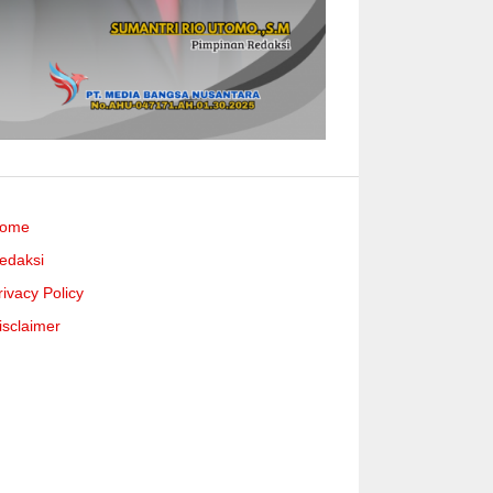
ome
edaksi
rivacy Policy
isclaimer