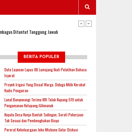
wangi Jadi Lokasi Uji Coba Program NADI JKN
sembagus Dituntut Tanggung Jawab
n Padi, Proyeksi Hasil Capai 2,4 Ton Gabah
BERITA POPULER
Duta Layanan Lapas IIB Lumajang Ikuti Pelatihan Bahasa
Isyarat
jak-Indonesia.id Perkuat Sinergitas Lewat Ngopi
Proyek Irigasi Yang Disoal Warga. Diduga Milik Kerabat
Kadis Pengairan
Lanal Banyuwangi Terima KRI Teluk Kupang-519 untuk
RI untuk Mendukung Ketahanan Pangan Nasional
Pengamanan Ketapang-Gilimanuk
Kepala Desa Kenjo Bantah Tudingan, Soroti Pekerjaan
Tak Sesuai dan Pembengkakan Biaya
wangi Jadi Lokasi Uji Coba Program NADI JKN
Pererat Kekeluargaan Joko Misbono Gelar Diskusi