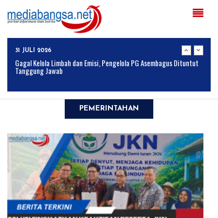
04 AGUSTUS 2026
Solusi Tingkatkan Keaktifan Peserta JKN, Banyuwangi Jadi Lokasi
Uji Coba Program NADI JKN
31 JULI 2026
Gagal Kelola Limbah dan Emisi, Pengelola PG Asembagus Dituntut
Tanggung Jawab
28 JULI 2026
Lahan SAE Paswangi Kembali Memasuki Masa Panen Padi, Proyeksi
Hasil Capai 2,4 Ton Gabah
PEMERINTAHAN
24 JULI 2026
Armed Jember, Ormas MADAS, dan Media Online Jejak-Indonesia.id
Perkuat Sinergitas Lewat Ngopi Bareng di Patrang
24 JULI 2026
BULOG Perkuat Sinergi Bersama Komisi IV DPR RI untuk
Mendukung Ketahanan Pangan Nasional
04 AGUSTUS 2026