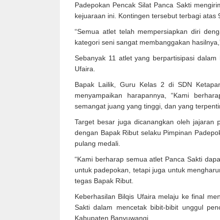
Padepokan Pencak Silat Panca Sakti mengirimka
kejuaraan ini. Kontingen tersebut terbagi atas 9
“Semua atlet telah mempersiapkan diri dengan
kategori seni sangat membanggakan hasilnya,”
Sebanyak 11 atlet yang berpartisipasi dalam 
Ufaira.
Bapak Lailik, Guru Kelas 2 di SDN Ketapa
menyampaikan harapannya, “Kami berhara
semangat juang yang tinggi, dan yang terpent
Target besar juga dicanangkan oleh jajaran 
dengan Bapak Ribut selaku Pimpinan Padepok
pulang medali.
“Kami berharap semua atlet Panca Sakti dapat
untuk padepokan, tetapi juga untuk mengha
tegas Bapak Ribut.
Keberhasilan Bilqis Ufaira melaju ke final
Sakti dalam mencetak bibit-bibit unggul penc
Kabupaten Banyuwangi.