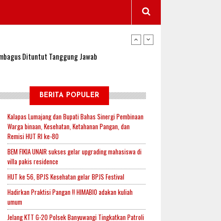
wangi Jadi Lokasi Uji Coba Program NADI JKN
sembagus Dituntut Tanggung Jawab
n Padi, Proyeksi Hasil Capai 2,4 Ton Gabah
BERITA POPULER
Kalapas Lumajang dan Bupati Bahas Sinergi Pembinaan
Warga binaan, Kesehatan, Ketahanan Pangan, dan
jak-Indonesia.id Perkuat Sinergitas Lewat Ngopi
Remisi HUT RI ke-80
BEM FIKIA UNAIR sukses gelar upgrading mahasiswa di
villa pakis residence
RI untuk Mendukung Ketahanan Pangan Nasional
HUT ke 56, BPJS Kesehatan gelar BPJS Festival
Hadirkan Praktisi Pangan !! HIMABIO adakan kuliah
umum
wangi Jadi Lokasi Uji Coba Program NADI JKN
Jelang KTT G-20 Polsek Banyuwangi Tingkatkan Patroli