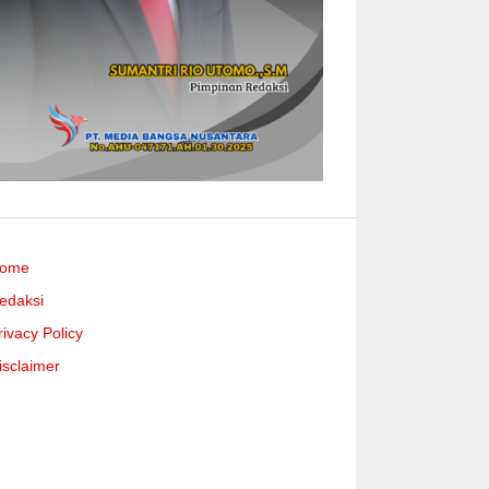
ome
edaksi
rivacy Policy
isclaimer