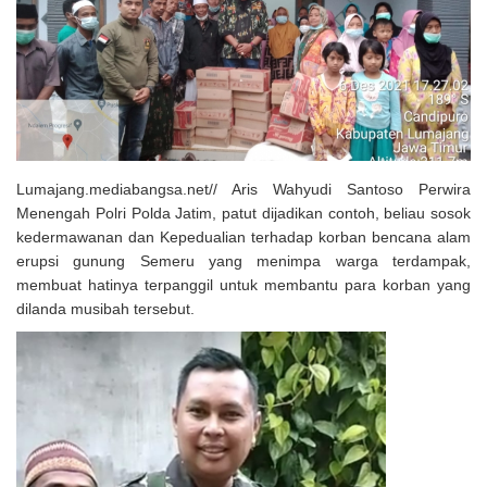
Solusi Tingkatkan Keaktifan Peserta JKN, Banyuwangi Jadi Lokasi
Uji Coba Program NADI JKN
Lumajang.mediabangsa.net// Aris Wahyudi Santoso Perwira
Menengah Polri Polda Jatim, patut dijadikan contoh, beliau sosok
kedermawanan dan Kepedualian terhadap korban bencana alam
erupsi gunung Semeru yang menimpa warga terdampak,
membuat hatinya terpanggil untuk membantu para korban yang
dilanda musibah tersebut.