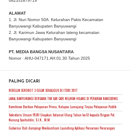
082331679719
ALAMAT
1. Jl. Nuri Nomor 50A. Kelurahan Pakis Kecamatan
Banyuwangi Kabupaten Banyuwangi
2. Jl. Karimun Jawa Kelurahan lateng kecamatan
Banyuwangi Kabupaten Banyuwangi
PT. MEDIA BANGSA NUSANTARA
Nomor : AHU-047171.AH.01.30.Tahun 2025
PALING DICARI
REBELLIN SEROBOT 3 GELAR SEKALIGUS DI ITDBI 2017
LANAL BANYUWANGI BERSAMA TIM SAR CARI NELAYAN HILANG DI PERAIRAN BANGSRING
Komitmen Berikan Pelayanan Prima, Kalapas Lumajang Tinjau Pelayanan Publik
Sekretaris Umum FRJRI Ucapkan Selamat Ulang Tahun ke-51 kepada Brigjen Pol.
Nunung Syaifuddin, S.I.K., M.M.
Gubernur Bali dampingi Menkumham Launching Aplikasi Perseroan Perorangan