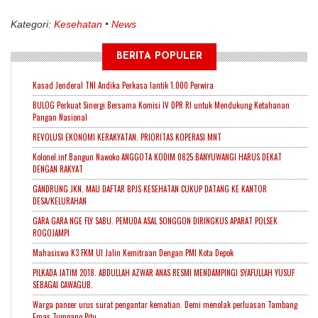
Kategori:
Kesehatan
News
BERITA POPULER
Kasad Jenderal TNI Andika Perkasa lantik 1.000 Perwira
BULOG Perkuat Sinergi Bersama Komisi IV DPR RI untuk Mendukung Ketahanan
Pangan Nasional
REVOLUSI EKONOMI KERAKYATAN. PRIORITAS KOPERASI MNT
Kolonel.inf.Bangun Nawoko ANGGOTA KODIM 0825 BANYUWANGI HARUS DEKAT
DENGAN RAKYAT
GANDRUNG JKN. MAU DAFTAR BPJS KESEHATAN CUKUP DATANG KE KANTOR
DESA/KELURAHAN
GARA GARA NGE FLY SABU. PEMUDA ASAL SONGGON DIRINGKUS APARAT POLSEK
ROGOJAMPI
Mahasiswa K3 FKM UI Jalin Kemitraan Dengan PMI Kota Depok
PILKADA JATIM 2018. ABDULLAH AZWAR ANAS RESMI MENDAMPINGI SYAFULLAH YUSUF
SEBAGAI CAWAGUB.
Warga pancer urus surat pengantar kematian. Demi menolak perluasan Tambang
Emas Tumpang Pitu