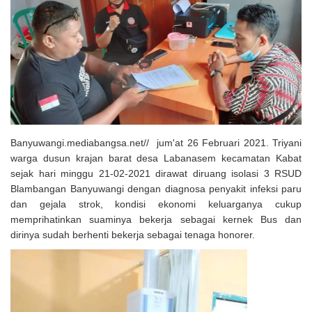
Solusi Tingkatkan Keaktifan Peserta JKN, Banyuwangi Jadi Lokasi
Uji Coba Program NADI JKN
Banyuwangi.mediabangsa.net// jum'at 26 Februari 2021. Triyani
warga dusun krajan barat desa Labanasem kecamatan Kabat
sejak hari minggu 21-02-2021 dirawat diruang isolasi 3 RSUD
Blambangan Banyuwangi dengan diagnosa penyakit infeksi paru
dan gejala strok, kondisi ekonomi keluarganya cukup
memprihatinkan suaminya bekerja sebagai kernek Bus dan
dirinya sudah berhenti bekerja sebagai tenaga honorer.