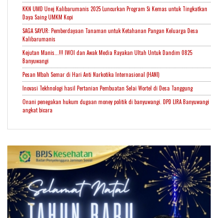
KKN UMD Unej Kalibarumanis 2025 Luncurkan Program Si Kemas untuk Tingkatkan
Daya Saing UMKM Kopi
SAGA SAYUR: Pemberdayaan Tanaman untuk Ketahanan Pangan Keluarga Desa
Kalibarumanis
Kejutan Manis...!!! IWOI dan Awak Media Rayakan Ultah Untuk Dandim 0825
Banyuwangi
Pesan Mbah Semar di Hari Anti Narkotika Internasional (HANI)
Inovasi Tekhnologi hasil Pertanian Pembuatan Selai Wortel di Desa Tanggung
Onani penegakan hukum dugaan money politik di banyuwangi. DPD LIRA Banyuwangi
angkat bicara