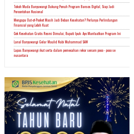
Tokoh Muda Banyuwangi Dukung Penuh Program Bansos Digital, Siap Jadi
Percontohan Nasional
Mengapa Out-of-Pocket Masih Jadi Beban Kesehatan? Perlunya Perlindungan
Finansial yang Lebih Kuat
Cek Kesehatan Gratis Resmi Dimulai, Bupati Ipuk: Ayo Manfaatkan Program Ini
Lanal Banyuwangi Gelar Maulid Nabi Muhammad SAW
Lapas Banyuwangi ikut serta dalam pemecahan rekor senam poco - poco se
nusantara