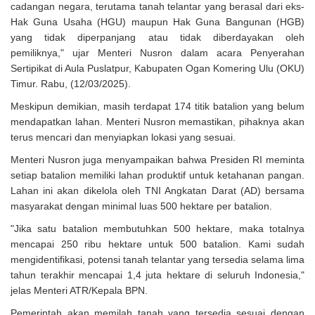
cadangan negara, terutama tanah telantar yang berasal dari eks-
Hak Guna Usaha (HGU) maupun Hak Guna Bangunan (HGB)
yang tidak diperpanjang atau tidak diberdayakan oleh
pemiliknya," ujar Menteri Nusron dalam acara Penyerahan
Sertipikat di Aula Puslatpur, Kabupaten Ogan Komering Ulu (OKU)
Timur. Rabu, (12/03/2025).
Meskipun demikian, masih terdapat 174 titik batalion yang belum
mendapatkan lahan. Menteri Nusron memastikan, pihaknya akan
terus mencari dan menyiapkan lokasi yang sesuai.
Menteri Nusron juga menyampaikan bahwa Presiden RI meminta
setiap batalion memiliki lahan produktif untuk ketahanan pangan.
Lahan ini akan dikelola oleh TNI Angkatan Darat (AD) bersama
masyarakat dengan minimal luas 500 hektare per batalion.
"Jika satu batalion membutuhkan 500 hektare, maka totalnya
mencapai 250 ribu hektare untuk 500 batalion. Kami sudah
mengidentifikasi, potensi tanah telantar yang tersedia selama lima
tahun terakhir mencapai 1,4 juta hektare di seluruh Indonesia,"
jelas Menteri ATR/Kepala BPN.
Pemerintah akan memilah tanah yang tersedia sesuai dengan