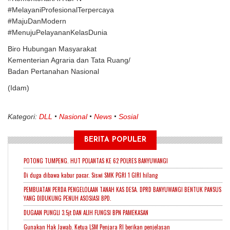
#MelayaniProfesionalTerpercaya
#MajuDanModern
#MenujuPelayananKelasDunia
Biro Hubungan Masyarakat
Kementerian Agraria dan Tata Ruang/
Badan Pertanahan Nasional
(
Idam)
Kategori:
DLL
Nasional
News
Sosial
BERITA POPULER
POTONG TUMPENG. HUT POLANTAS KE 62 POLRES BANYUWANGI
Di duga dibawa kabur pacar. Siswi SMK PGRI 1 GIRI hilang
PEMBUATAN PERDA PENGELOLAAN TANAH KAS DESA. DPRD BANYUWANGI BENTUK PANSUS
YANG DIDUKUNG PENUH ASOSIASI BPD.
DUGAAN PUNGLI 3.5jt DAN ALIH FUNGSI BPN PAMEKASAN
Gunakan Hak Jawab. Ketua LSM Penjara RI berikan penjelasan